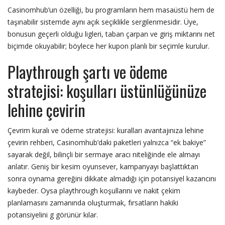
Casinomhub’un özelliği, bu programların hem masaüstü hem de
taşınabilir sistemde aynı açık seçiklikle sergilenmesidir. Üye,
bonusun geçerli olduğu ligleri, taban çarpan ve giriş miktarını net
biçimde okuyabilir; böylece her kupon planlı bir seçimle kurulur.
Playthrough şartı ve ödeme
stratejisi: koşulları üstünlüğünüze
lehine çevirin
Çevrim kuralı ve ödeme stratejisi: kuralları avantajınıza lehine
çevirin rehberi, Casinomhub’daki paketleri yalnızca “ek bakiye”
sayarak değil, bilinçli bir sermaye aracı niteliğinde ele almayı
anlatır. Geniş bir kesim oyunsever, kampanyayı başlattıktan
sonra oynama gereğini dikkate almadığı için potansiyel kazancını
kaybeder. Oysa playthrough koşullarını ve nakit çekim
planlamasını zamanında oluşturmak, fırsatların hakiki
potansiyelini g görünür kılar.