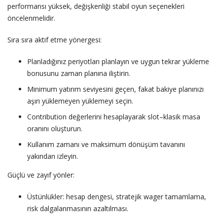
performansı yüksek, değişkenliği stabil oyun seçenekleri
öncelenmelidir.
Sıra sıra aktif etme yönergesi:
Planladığınız periyotları planlayın ve uygun tekrar yükleme
bonusunu zaman planına iliştirin.
Minimum yatırım seviyesini geçen, fakat bakiye planınızı
aşırı yüklemeyen yüklemeyi seçin.
Contribution değerlerini hesaplayarak slot–klasik masa
oranını oluşturun.
Kullanım zamanı ve maksimum dönüşüm tavanını
yakından izleyin.
Güçlü ve zayıf yönler:
Üstünlükler: hesap dengesi, stratejik wager tamamlama,
risk dalgalanmasının azaltılması.