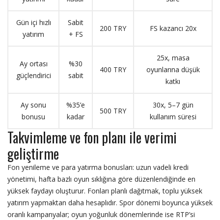
Gün içi hızlı
Sabit
200 TRY
FS kazancı 20x
yatırım
+ FS
25x, masa
Ay ortası
%30
400 TRY
oyunlarına düşük
güçlendirici
sabit
katkı
Ay sonu
%35’e
30x, 5–7 gün
500 TRY
bonusu
kadar
kullanım süresi
Takvimleme ve fon planı ile verimi
geliştirme
Fon yenileme ve para yatırma bonusları: uzun vadeli kredi
yönetimi, hafta bazlı oyun sıklığına göre düzenlendiğinde en
yüksek faydayı oluşturur. Fonları planlı dağıtmak, toplu yüksek
yatırım yapmaktan daha hesaplıdır. Spor dönemi boyunca yüksek
oranlı kampanyalar; oyun yoğunluk dönemlerinde ise RTP’si