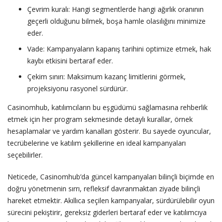
Çevrim kuralı: Hangi segmentlerde hangi ağırlık oranının
geçerli olduğunu bilmek, boşa hamle olasılığını minimize
eder.
Vade: Kampanyaların kapanış tarihini optimize etmek, hak
kaybı etkisini bertaraf eder.
Çekim sınırı: Maksimum kazanç limitlerini görmek,
projeksiyonu rasyonel sürdürür.
Casinomhub, katılımcıların bu eşgüdümü sağlamasına rehberlik
etmek için her program sekmesinde detaylı kurallar, örnek
hesaplamalar ve yardım kanalları gösterir. Bu sayede oyuncular,
tecrübelerine ve katılım şekillerine en ideal kampanyaları
seçebilirler.
Neticede, Casinomhub’da güncel kampanyaları bilinçli biçimde en
doğru yönetmenin sırrı, refleksif davranmaktan ziyade bilinçli
hareket etmektir. Akıllıca seçilen kampanyalar, sürdürülebilir oyun
sürecini pekiştirir, gereksiz giderleri bertaraf eder ve katılımcıya