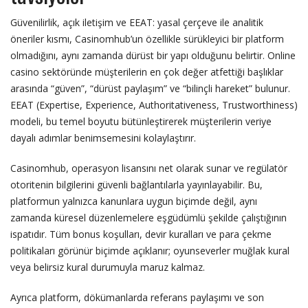
Güvenilirlik, açık iletişim ve EEAT: yasal çerçeve ile analitik
öneriler kısmı, Casinomhub’un özellikle sürükleyici bir platform
olmadığını, aynı zamanda dürüst bir yapı olduğunu belirtir. Online
casino sektöründe müşterilerin en çok değer atfettiği başlıklar
arasında “güven”, “dürüst paylaşım” ve “bilinçli hareket” bulunur.
EEAT (Expertise, Experience, Authoritativeness, Trustworthiness)
modeli, bu temel boyutu bütünleştirerek müşterilerin veriye
dayalı adımlar benimsemesini kolaylaştırır.
Casinomhub, operasyon lisansını net olarak sunar ve regülatör
otoritenin bilgilerini güvenli bağlantılarla yayınlayabilir. Bu,
platformun yalnızca kanunlara uygun biçimde değil, aynı
zamanda küresel düzenlemelere eşgüdümlü şekilde çalıştığının
ispatıdır. Tüm bonus koşulları, devir kuralları ve para çekme
politikaları görünür biçimde açıklanır; oyunseverler muğlak kural
veya belirsiz kural durumuyla maruz kalmaz.
Ayrıca platform, dökümanlarda referans paylaşımı ve son