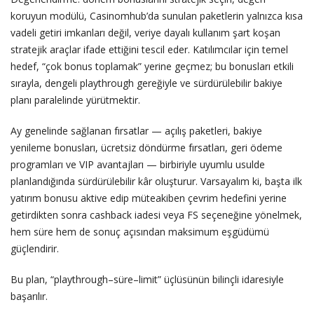
koruyun modülü, Casinomhub’da sunulan paketlerin yalnızca kısa
vadeli getiri imkanları değil, veriye dayalı kullanım şart koşan
stratejik araçlar ifade ettiğini tescil eder. Katılımcılar için temel
hedef, “çok bonus toplamak” yerine geçmez; bu bonusları etkili
sırayla, dengeli playthrough gereğiyle ve sürdürülebilir bakiye
planı paralelinde yürütmektir.
Ay genelinde sağlanan fırsatlar — açılış paketleri, bakiye
yenileme bonusları, ücretsiz döndürme fırsatları, geri ödeme
programları ve VIP avantajları — birbiriyle uyumlu usulde
planlandığında sürdürülebilir kâr oluşturur. Varsayalım ki, başta ilk
yatırım bonusu aktive edip müteakiben çevrim hedefini yerine
getirdikten sonra cashback iadesi veya FS seçeneğine yönelmek,
hem süre hem de sonuç açısından maksimum eşgüdümü
güçlendirir.
Bu plan, “playthrough–süre–limit” üçlüsünün bilinçli idaresiyle
başarılır.