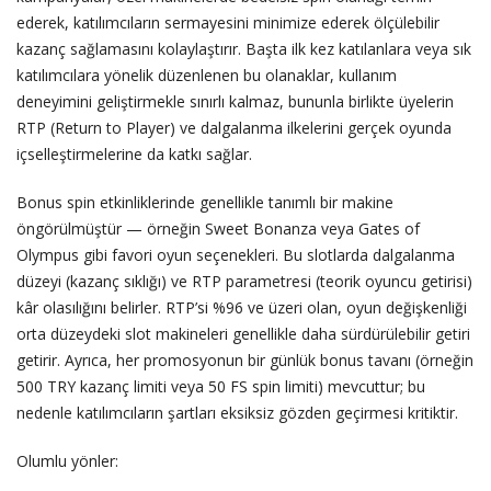
ederek, katılımcıların sermayesini minimize ederek ölçülebilir
kazanç sağlamasını kolaylaştırır. Başta ilk kez katılanlara veya sık
katılımcılara yönelik düzenlenen bu olanaklar, kullanım
deneyimini geliştirmekle sınırlı kalmaz, bununla birlikte üyelerin
RTP (Return to Player) ve dalgalanma ilkelerini gerçek oyunda
içselleştirmelerine da katkı sağlar.
Bonus spin etkinliklerinde genellikle tanımlı bir makine
öngörülmüştür — örneğin Sweet Bonanza veya Gates of
Olympus gibi favori oyun seçenekleri. Bu slotlarda dalgalanma
düzeyi (kazanç sıklığı) ve RTP parametresi (teorik oyuncu getirisi)
kâr olasılığını belirler. RTP’si %96 ve üzeri olan, oyun değişkenliği
orta düzeydeki slot makineleri genellikle daha sürdürülebilir getiri
getirir. Ayrıca, her promosyonun bir günlük bonus tavanı (örneğin
500 TRY kazanç limiti veya 50 FS spin limiti) mevcuttur; bu
nedenle katılımcıların şartları eksiksiz gözden geçirmesi kritiktir.
Olumlu yönler: