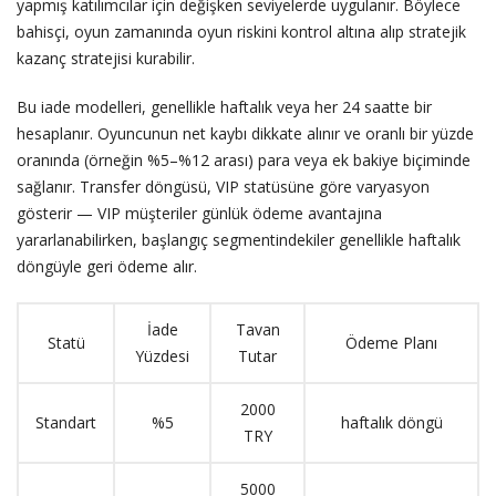
yapmış katılımcılar için değişken seviyelerde uygulanır. Böylece
bahisçi, oyun zamanında oyun riskini kontrol altına alıp stratejik
kazanç stratejisi kurabilir.
Bu iade modelleri, genellikle haftalık veya her 24 saatte bir
hesaplanır. Oyuncunun net kaybı dikkate alınır ve oranlı bir yüzde
oranında (örneğin %5–%12 arası) para veya ek bakiye biçiminde
sağlanır. Transfer döngüsü, VIP statüsüne göre varyasyon
gösterir — VIP müşteriler günlük ödeme avantajına
yararlanabilirken, başlangıç segmentindekiler genellikle haftalık
döngüyle geri ödeme alır.
İade
Tavan
Statü
Ödeme Planı
Yüzdesi
Tutar
2000
Standart
%5
haftalık döngü
TRY
5000