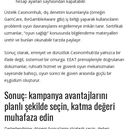
hesap ayarları sayfasından kapatabilir.
Üstelik Casinomhub, dış denetim kurumlarıyla (örneğin
GamCare, BeGambleAware gibi) iş birliği yaparak kullanıcıların
problemli oyun davranışlarını engellemeye imkân tanır. Sertifikalı
uzmanlar, “oyun sağlığı” konusunda bilgilendirme materyalleri
üretir ve bunları okunabilir tarzda paylaşır.
Sonuç olarak, emniyet ve dürüstlük Casinomhub’da yalnızca bir
ifade değil, sistemsel bir omurga. EEAT prensipleriyle doğrulanan
dokümanlar, ruhsatlı hizmet ve güvenli oyun mekanizmaları
sayesinde bahisçi, oyun süreci ile güven arasında güçlü bir
eşgüdüm oluşturur.
Sonuç: kampanya avantajlarını
planlı şekilde seçin, katma değeri
muhafaza edin
Değerlendirme: dönem bonuslarını stratejik seçin, değeri