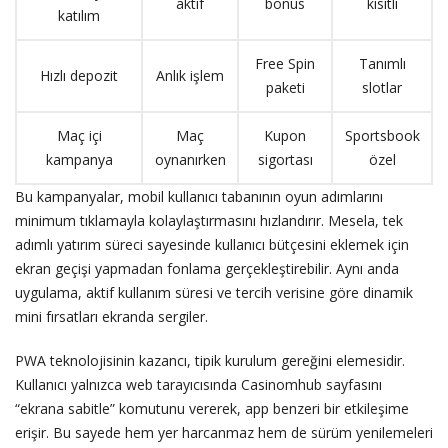
aktif
bonus
kısıtlı
katılım
Free Spin
Tanımlı
Hızlı depozit
Anlık işlem
paketi
slotlar
Maç içi
Maç
Kupon
Sportsbook
kampanya
oynanırken
sigortası
özel
Bu kampanyalar, mobil kullanıcı tabanının oyun adımlarını
minimum tıklamayla kolaylaştırmasını hızlandırır. Mesela, tek
adımlı yatırım süreci sayesinde kullanıcı bütçesini eklemek için
ekran geçişi yapmadan fonlama gerçekleştirebilir. Aynı anda
uygulama, aktif kullanım süresi ve tercih verisine göre dinamik
mini fırsatları ekranda sergiler.
PWA teknolojisinin kazancı, tipik kurulum gereğini elemesidir.
Kullanıcı yalnızca web tarayıcısında Casinomhub sayfasını
“ekrana sabitle” komutunu vererek, app benzeri bir etkileşime
erişir. Bu sayede hem yer harcanmaz hem de sürüm yenilemeleri