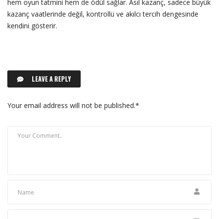
hem oyun tatmini hem de ödül sağlar. Asıl kazanç, sadece büyük
kazanç vaatlerinde değil, kontrollü ve akılcı tercih dengesinde
kendini gösterir.
LEAVE A REPLY
Your email address will not be published.
*