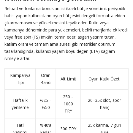
Reload ve fonlama bonusları: istikrarlı bütçe yönetimi, periyodik
bahis yapan kullanıcıların oyun bütçesini dengeli formatta elden
çıkarmamasını ve yükseltmesini teşvik eder. Rutin veya
kampanya döneminde para yüklemeleri, belirli marjlarda ek kredi
veya free spin (FS) imkânı temin eder. asgari yatırım tutarı,
katılım oranı ve tamamlama süresi gibi metrİkler optimum
tasarlandığında, kullanıcı yaşam boyu değeri (LTV) sağlam
ivmeyle artar.
Kampanya
Oran
Alt Limit
Oyun Katkı Özeti
Tipi
Bandı
250 –
Haftalık
%25 –
20–35x slot, spor
1000
yenileme
%50
hariç
TRY
Tatİl
%40’a
25x karma, 7 gün
300 TRY
yatırımı
kadar
süre