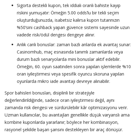
Sigorta destekli kupon, tek iddialı oranlı bahiste kayıp
riskini yumuşatır: Örneğin 5.00 odds’lu bir tekli seçim
oluşturduğunuzda, isabetsiz kalırsa kupon tutarınızın
%50’sini cashback yapan güvence sistemi sayesinde uzun
vadede risk/ödül dengesı dengeye alınır.
Anlık canlı bonuslar: zaman bazlı anlarda ek avantaj sunar:
Casinomhub, maç esnasında tanımlı zamanlarda veya
durum bazlı senaryolarda mini bonuslar aktif edebilir.
Örneğin, 60. oyun saatinden sonra yapılan işlemlerde %10
oran iyileştirmesi veya spesifik oyuncu skoruna yapılan
oyunlarda mikro iade avantajı devreye alınabilir.
Spor bahisleri bonusları, disiplinli bir stratejiyle
değerlendirildiğinde, sadece oran iyileştirmesi değil, aynı
zamanda risk dengesi ve sürdürülebilir kâr optimizasyonu verir.
Uzman kullanıcılar, bu avantajları genellikle düşük varyanslı ama
kombine kuponlarda yararlanır; böylece her kombinasyon,
rasyonel şekilde başarı şansını destekleyen bir araç dönüşür.