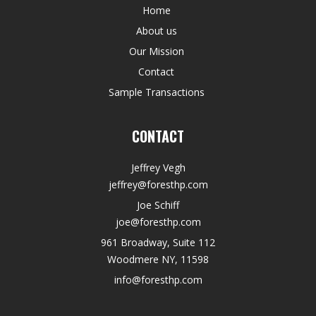
Home
About us
Our Mission
Contact
Sample Transactions
CONTACT
Jeffrey Vegh
jeffrey@foresthp.com
Joe Schiff
joe@foresthp.com
961 Broadway, Suite 112
Woodmere NY, 11598
info@foresthp.com