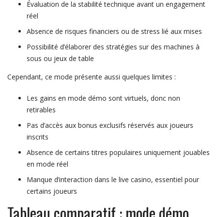
Évaluation de la stabilité technique avant un engagement
réel
Absence de risques financiers ou de stress lié aux mises
Possibilité d’élaborer des stratégies sur des machines à
sous ou jeux de table
Cependant, ce mode présente aussi quelques limites :
Les gains en mode démo sont virtuels, donc non
retirables
Pas d’accès aux bonus exclusifs réservés aux joueurs
inscrits
Absence de certains titres populaires uniquement jouables
en mode réel
Manque d’interaction dans le live casino, essentiel pour
certains joueurs
Tableau comparatif : mode démo