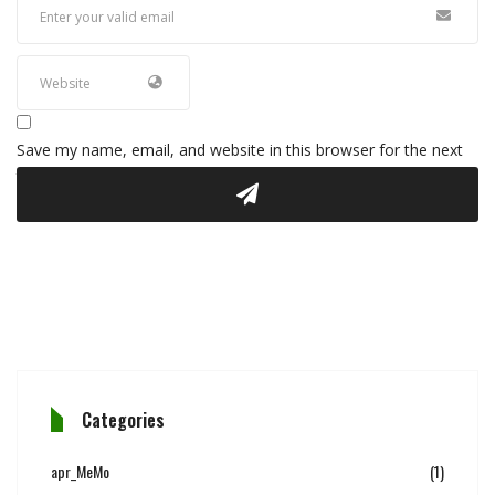
Save my name, email, and website in this browser for the next
time I comment.
Categories
apr_MeMo
(1)