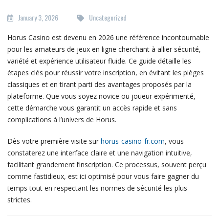
January 3, 2026
Uncategorized
Horus Casino est devenu en 2026 une référence incontournable
pour les amateurs de jeux en ligne cherchant à allier sécurité,
variété et expérience utilisateur fluide. Ce guide détaille les
étapes clés pour réussir votre inscription, en évitant les pièges
classiques et en tirant parti des avantages proposés par la
plateforme. Que vous soyez novice ou joueur expérimenté,
cette démarche vous garantit un accès rapide et sans
complications à l’univers de Horus.
Dès votre première visite sur
horus-casino-fr.com
, vous
constaterez une interface claire et une navigation intuitive,
facilitant grandement l’inscription. Ce processus, souvent perçu
comme fastidieux, est ici optimisé pour vous faire gagner du
temps tout en respectant les normes de sécurité les plus
strictes.