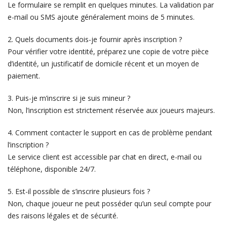
Le formulaire se remplit en quelques minutes. La validation par
e-mail ou SMS ajoute généralement moins de 5 minutes.
2. Quels documents dois-je fournir après inscription ?
Pour vérifier votre identité, préparez une copie de votre pièce
d’identité, un justificatif de domicile récent et un moyen de
paiement.
3. Puis-je m’inscrire si je suis mineur ?
Non, l’inscription est strictement réservée aux joueurs majeurs.
4. Comment contacter le support en cas de problème pendant
l’inscription ?
Le service client est accessible par chat en direct, e-mail ou
téléphone, disponible 24/7.
5. Est-il possible de s’inscrire plusieurs fois ?
Non, chaque joueur ne peut posséder qu’un seul compte pour
des raisons légales et de sécurité.