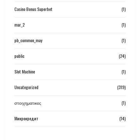
Casino Bonus Superbet
(1)
mar_2
(1)
pb_common_may
(1)
public
(24)
Slot Machine
(1)
Uncategorized
(319)
στοιχηματικες
(1)
Микрокредит
(14)