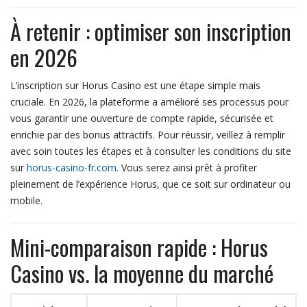
À retenir : optimiser son inscription
en 2026
L’inscription sur Horus Casino est une étape simple mais
cruciale. En 2026, la plateforme a amélioré ses processus pour
vous garantir une ouverture de compte rapide, sécurisée et
enrichie par des bonus attractifs. Pour réussir, veillez à remplir
avec soin toutes les étapes et à consulter les conditions du site
sur
horus-casino-fr.com
. Vous serez ainsi prêt à profiter
pleinement de l’expérience Horus, que ce soit sur ordinateur ou
mobile.
Mini-comparaison rapide : Horus
Casino vs. la moyenne du marché