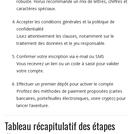
robuste. Horus recommande un mix de lettres, chiffres et
caractères spéciaux.
Accepter les conditions générales et la politique de
confidentialité
Lisez attentivement les clauses, notamment sur le
traitement des données et le jeu responsable.
Confirmer votre inscription via e-mail ou SMS
Vous recevrez un lien ou un code à saisir pour valider
votre compte.
Effectuer un premier dépôt pour activer le compte
Profitez des méthodes de paiement proposées (cartes
bancaires, portefeuilles électroniques, voire crypto) pour
lancer l’aventure.
Tableau récapitulatif des étapes