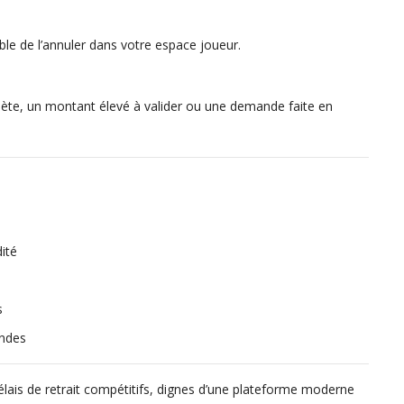
ible de l’annuler dans votre espace joueur.
ète, un montant élevé à valider ou une demande faite en
dité
s
andes
is de retrait compétitifs, dignes d’une plateforme moderne