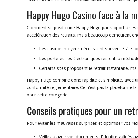
Happy Hugo Casino face à la mo
Comment se positionne Happy Hugo par rapport à ses c
accélération des retraits, mais beaucoup demeurent enc
Les casinos moyens nécessitent souvent 3 à 7 jou
Les portefeuilles électroniques restent la méthode
Certains sites proposent le retrait instantané, mai
Happy Hugo combine donc rapidité et simplicité, avec une 
conformité réglementaire. Ce n’est pas la plateforme la
pour cette catégorie.
Conseils pratiques pour un ret
Pour éviter les mauvaises surprises et optimiser vos ret
Veillez à avoir vos documents d’identité validés a