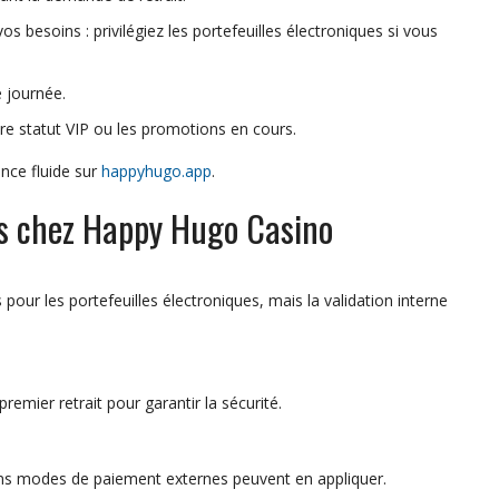
besoins : privilégiez les portefeuilles électroniques si vous
 journée.
otre statut VIP ou les promotions en cours.
nce fluide sur
happyhugo.app
.
its chez Happy Hugo Casino
ur les portefeuilles électroniques, mais la validation interne
premier retrait pour garantir la sécurité.
ins modes de paiement externes peuvent en appliquer.