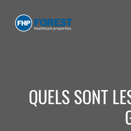
QUELS SONT LE