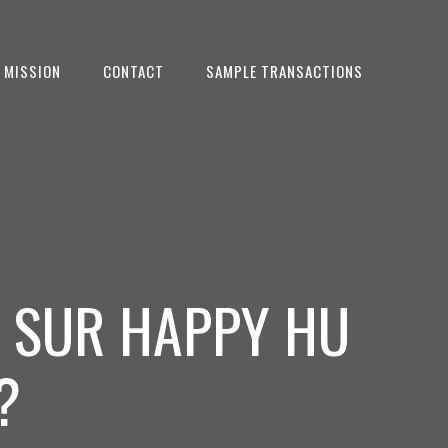
 MISSION
CONTACT
SAMPLE TRANSACTIONS
T SUR HAPPY HU
?