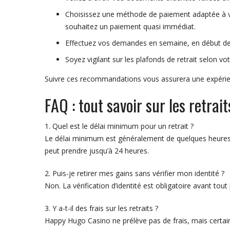
Choisissez une méthode de paiement adaptée à vos 
souhaitez un paiement quasi immédiat.
Effectuez vos demandes en semaine, en début de
Soyez vigilant sur les plafonds de retrait selon v
Suivre ces recommandations vous assurera une expérie
FAQ : tout savoir sur les retra
1. Quel est le délai minimum pour un retrait ?
Le délai minimum est généralement de quelques heures po
peut prendre jusqu’à 24 heures.
2. Puis-je retirer mes gains sans vérifier mon identité ?
Non. La vérification d’identité est obligatoire avant tout 
3. Y a-t-il des frais sur les retraits ?
Happy Hugo Casino ne prélève pas de frais, mais certa