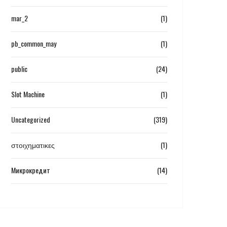
mar_2
(1)
pb_common_may
(1)
public
(24)
Slot Machine
(1)
Uncategorized
(319)
στοιχηματικες
(1)
Микрокредит
(14)