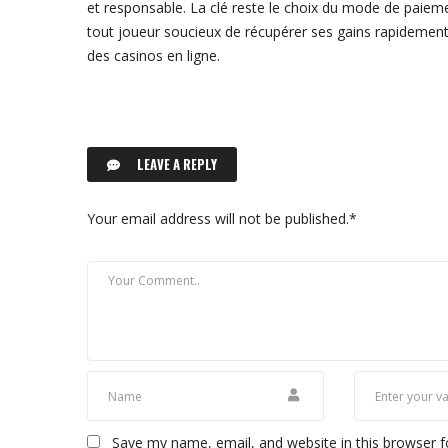
et responsable. La clé reste le choix du mode de paiemen
tout joueur soucieux de récupérer ses gains rapidement
des casinos en ligne.
LEAVE A REPLY
Your email address will not be published.
*
Save my name, email, and website in this browser f