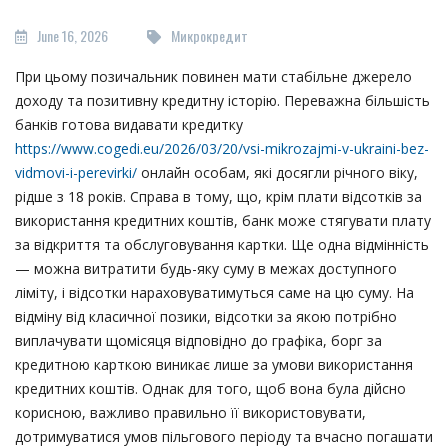
June 16, 2026
Микрокредит
При цьому позичальник повинен мати стабільне джерело
доходу та позитивну кредитну історію. Переважна більшість
банків готова видавати кредитку
https://www.cogedi.eu/2026/03/20/vsi-mikrozajmi-v-ukraini-bez-
vidmovi-i-perevirki/
онлайн особам, які досягли річного віку,
рідше з 18 років. Справа в тому, що, крім плати відсотків за
використання кредитних коштів, банк може стягувати плату
за відкриття та обслуговування картки. Ще одна відмінність
— можна витратити будь-яку суму в межах доступного
ліміту, і відсотки нараховуватимуться саме на цю суму. На
відміну від класичної позики, відсотки за якою потрібно
виплачувати щомісяця відповідно до графіка, борг за
кредитною карткою виникає лише за умови використання
кредитних коштів. Однак для того, щоб вона була дійсно
корисною, важливо правильно її використовувати,
дотримуватися умов пільгового періоду та вчасно погашати