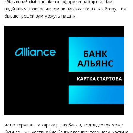
збільшений ліміт ще під час оформлення картки. Чим
надійнішим позичальником ви виглядаєте в очах банку, тим
більше грошей вам можуть надати.
Якщо термінал та картка різніх банків, тоді відсоток може
бути до 3%, і частина йде банку власнику терміналу, частина