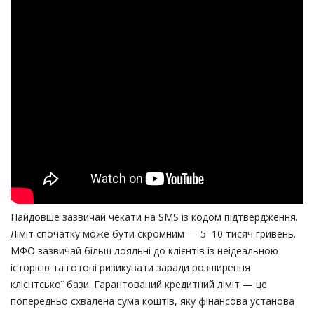
Найдовше зазвичай чекати на SMS із кодом підтвердження.
Ліміт спочатку може бути скромним — 5–10 тисяч гривень.
МФО зазвичай більш лояльні до клієнтів із неідеальною
історією та готові ризикувати заради розширення
клієнтської бази. Гарантований кредитний ліміт — це
попередньо схвалена сума коштів, яку фінансова установа