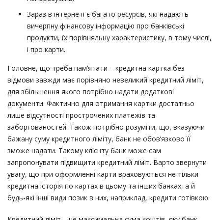
Зараз в інтернеті є багато ресурсів, які надають
вичерпну фінансову інформацію про банківські
продукти, їх порівняльну характеристику, в тому числі,
і про карти.
Головне, що треба пам’ятати – кредитна картка без
відмови завжди має порівняно невеликий кредитний ліміт,
для збільшення якого потрібно надати додаткові
документи. Фактично для отримання картки достатньо
лише відсутності прострочених платежів та
заборгованостей. Також потрібно розуміти, що, вказуючи
бажану суму кредитного ліміту, банк не обов’язково її
зможе надати. Такому клієнту банк може сам
запропонувати підвищити кредитний ліміт. Варто звернути
увагу, що при оформленні карти враховуються не тільки
кредитна історія по картах в цьому та інших банках, а й
будь-які інші види позик в них, наприклад, кредити готівкою.
Кредитний ліміт – це максимальна сума коштів, яку банк