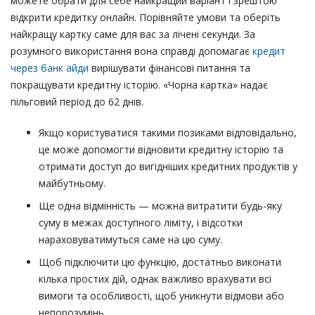
можете обрати для себе найкращий варіант і зрештою
відкрити кредитку онлайн. Порівняйте умови та оберіть
найкращу картку саме для вас за лічені секунди. За
розумного використання вона справді допомагає
кредит
через банк айди
вирішувати фінансові питання та
покращувати кредитну історію. «Чорна картка» надає
пільговий період до 62 днів.
Якщо користуватися такими позиками відповідально,
це може допомогти відновити кредитну історію та
отримати доступ до вигідніших кредитних продуктів у
майбутньому.
Ще одна відмінність — можна витратити будь-яку
суму в межах доступного ліміту, і відсотки
нараховуватимуться саме на цю суму.
Щоб підключити цю функцію, достатньо виконати
кілька простих дій, однак важливо врахувати всі
вимоги та особливості, щоб уникнути відмови або
непорозумінь.