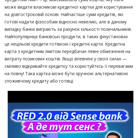
може видати власникові кредитної картки для користування
на довгостроковій основі. Найчастіше суми кредитів, які
готові надати фізособам відносно невеликі, але в даному
випадку банки виграють за рахунок кількості позичальників.
Найпопулярніші банківські продукти, в таких фінустановах
це нецільові кредити готівкою і кредитні карти. Кредитна
карта з кредитним лімітом передбачає певні обмеження на
витрату позикових коштів. Якщо впевнені у своїх силах —
сміливо відкривайте кредитку та користуйтесь її перевагами
на повну! Така картка може бути зручною альтернативою
споживчому кредиту або готівці.