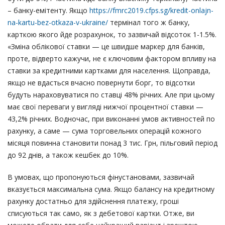
– банку-емітенту. Якщо
https://fmrc2019.cfps.sg/kredit-onlajn-
na-kartu-bez-otkaza-v-ukraine/
термінал того ж банку,
карткою якого йде розрахунок, то зазвичай відсоток 1-1.5%.
«Зміна облікової ставки — це швидше маркер для банків,
проте, відверто кажучи, не є ключовим фактором впливу на
ставки за кредитними картками для населення. Щоправда,
якщо не вдасться вчасно повернути борг, то відсотки
будуть нараховуватися по ставці 48% річних. Але при цьому
має свої переваги у вигляді нижчої процентної ставки —
43,2% річних. Водночас, при виконанні умов активностей по
рахунку, а саме — сума торговельних операцій кожного
місяця повинна становити понад 3 тис. Грн, пільговий період
до 92 днів, а також кешбек до 10%.
В умовах, що пропонуються фінустановами, зазвичай
вказується максимальна сума. Якщо балансу на кредитному
рахунку достатньо для здійснення платежу, гроші
списуються так само, як з дебетової картки. Отже, ви