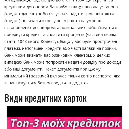
кредитним договором банк або інша фінансова установа
(кредитодавець) зобов`язується надати грошові кошти
(кредит) позичальникові у розмірах та на умовах,
встановлених договором, а позичальник зобов`язується
повернути кредит та сплатити проценти (частина перша
статті 1048 цього Кодексу). Якщо у вас були прострочені
платежі, непогашені кредити або часті заявки на позики,
банк може визнати вас ризиковим клієнтом. У деяких
випадках банк може попросити надати довідку про доходи
або інші документи. Пакет документів при цьому
мінімальний і зазвичай включає тільки копію паспорта, яка
завантажується безпосередньо в додаток.
Види кредитних карток