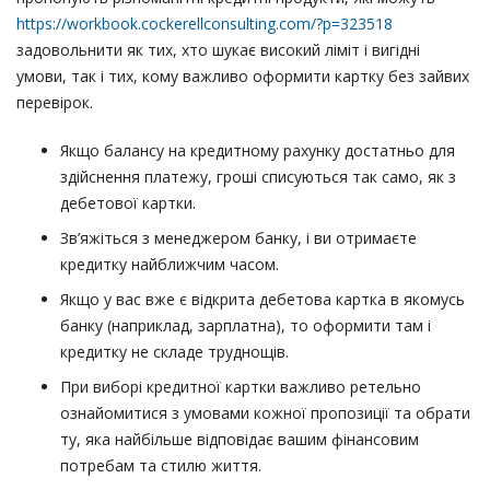
https://workbook.cockerellconsulting.com/?p=323518
задовольнити як тих, хто шукає високий ліміт і вигідні
умови, так і тих, кому важливо оформити картку без зайвих
перевірок.
Якщо балансу на кредитному рахунку достатньо для
здійснення платежу, гроші списуються так само, як з
дебетової картки.
Зв’яжіться з менеджером банку, і ви отримаєте
кредитку найближчим часом.
Якщо у вас вже є відкрита дебетова картка в якомусь
банку (наприклад, зарплатна), то оформити там і
кредитку не складе труднощів.
При виборі кредитної картки важливо ретельно
ознайомитися з умовами кожної пропозиції та обрати
ту, яка найбільше відповідає вашим фінансовим
потребам та стилю життя.