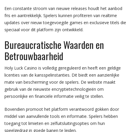
Een constante stroom van nieuwe releases houdt het aanbod
fris en aantrekkelijk. Spelers kunnen profiteren van realtime
updates over nieuw toegevoegde games en exclusieve titels die
speciaal voor dit platform zijn ontwikkeld.
Bureaucratische Waarden en
Betrouwbaarheid
Holy Luck Casino is volledig gereguleerd en heeft een geldige
licenties van de kansspelinstanties. Dit biedt een aanzienlijke
mate van bescherming voor de spelers. De website maakt
gebruik van de nieuwste encryptietechnologieën om
persoonlijke en financiële informatie veilig te stellen.
Bovendien promoot het platform verantwoord gokken door
middel van aanvullende tools en informatie. Spelers hebben
toegang tot limieten en zelfuitsluitingsopties om hun
speelgedrag in goede banen te leiden.