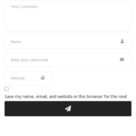
Save my name, email, and website in this browser for the next
time I comment.