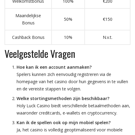
Welkomstbonus
100%
€200
Maandelijkse
50%
€150
Bonus
Cashback Bonus
10%
N.v.t.
Veelgestelde Vragen
Hoe kan ik een account aanmaken?
Spelers kunnen zich eenvoudig registreren via de
homepage van het casino door hun gegevens in te vullen
en de vereiste stappen te volgen.
Welke stortingsmethoden zijn beschikbaar?
Holy Luck Casino biedt verschillende betaalmethoden aan,
waaronder creditcards, e-wallets en cryptocurrency.
Kan ik de spellen ook op mijn mobiel spelen?
Ja, het casino is volledig geoptimaliseerd voor mobiele