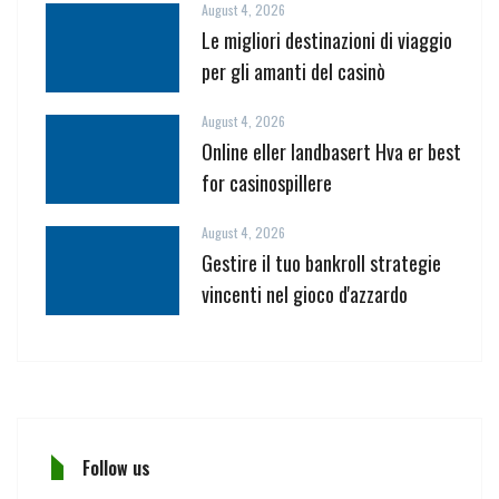
August 4, 2026
Le migliori destinazioni di viaggio
per gli amanti del casinò
August 4, 2026
Online eller landbasert Hva er best
for casinospillere
August 4, 2026
Gestire il tuo bankroll strategie
vincenti nel gioco d'azzardo
Follow us