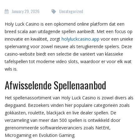
January 29, 2026
Uncategorized
Holy Luck Casino is een opkomend online platform dat een
breed scala aan uitdagende spellen aanbiedt. Met een focus op
innovatie en kwaliteit, zorgt
holyluckcasino.app
voor een unieke
spelervaring voor zowel nieuwe als terugkerende spelers. Deze
casino-website biedt een selectie die variëert van klassieke
tafelspellen tot moderne video slots, waardoor er voor elk wat
wils is.
Afwisselende Spellenaanbod
Het spellenassortiment van Holy Luck Casino is zowel divers als
diepgaand. Bezoekers vinden hier populaire categorieën zoals
gokkasten, roulette, blackjack en live dealer spellen. De
verzameling van meer dan 500 spellen is ontwikkeld door
gerenommeerde softwareleveranciers zoals NetEnt,
Microgaming en Evolution Gaming.