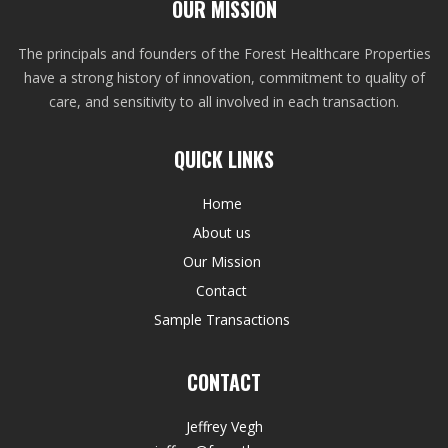
OUR MISSION
The principals and founders of the Forest Healthcare Properties
have a strong history of innovation, commitment to quality of
care, and sensitivity to all involved in each transaction.
QUICK LINKS
Home
About us
Our Mission
Contact
Sample Transactions
CONTACT
Jeffrey Vegh