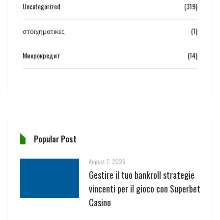
Uncategorized
(319)
στοιχηματικες
(1)
Микрокредит
(14)
Popular Post
August 7, 2026
Gestire il tuo bankroll strategie
vincenti per il gioco con Superbet
Casino