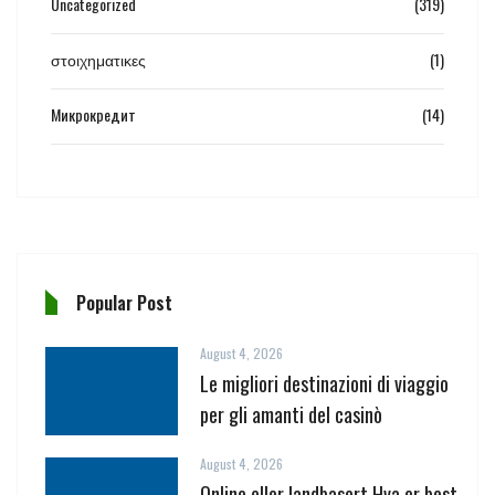
Uncategorized
(319)
στοιχηματικες
(1)
Микрокредит
(14)
Popular Post
August 4, 2026
Le migliori destinazioni di viaggio
per gli amanti del casinò
August 4, 2026
Online eller landbasert Hva er best