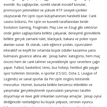
eseridir. Bu sağlayıcılar, sürekli olarak inovatif konular,
promosyon yetenekleri ve yüksek RTP seviyeli içerikler
oluşturarak Pin Up’ın oyun kütüphanesini hareketli kılar. Canlı
casino bölümü, Pin Up’ın en kuvvetli taraflarından biridir.
Evolution Gaming, Pragmatic Play Live ve Ezugi gibi sektörün
önde gelen sağlayıcılarla birlikte çalışarak, deneyimli görevlilerle
birlikte gerçek zamanlı rulet, blackjack, bakara ve poker oyun
alanları sunar. Ek olarak, canlı eğlence şovları, oyuncuların
interaktif ve keyifli bir ortamda büyük ödüller kazanma şansı
bulmasını güvence altına alır. `pinup bahis` kategorisi, hem maç
öncesi hem de canlı tahmin seçenekleriyle spor severlere çağrı
yapar. Futbol, basketbol, tenis, buz hokeyi, hentbol gibi yaygın
spor türlerinin ötesinde, e-sporlar (CS:GO, Dota 2, League of
Legends) ve sanal sporlar da Pin Up’ın öngörü listesinde
mevcuttur. Hizmet, bununla birlikte benzersiz etkinlikler ve
yarışmalar gerçekleştirerek oyuncuların yarışmacı tarafını
doyurmayı ve ilave gelir imkanları sunmayı amaçlar. `pinup oyna`
dediğinizde rastladığınız bu büyük yelpaze, servisin oyuncu