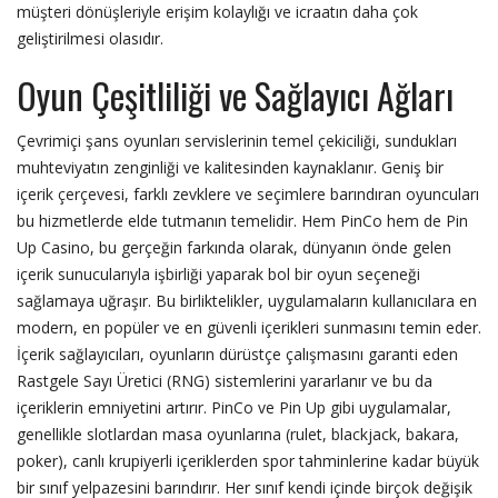
müşteri dönüşleriyle erişim kolaylığı ve icraatın daha çok
geliştirilmesi olasıdır.
Oyun Çeşitliliği ve Sağlayıcı Ağları
Çevrimiçi şans oyunları servislerinin temel çekiciliği, sundukları
muhteviyatın zenginliği ve kalitesinden kaynaklanır. Geniş bir
içerik çerçevesi, farklı zevklere ve seçimlere barındıran oyuncuları
bu hizmetlerde elde tutmanın temelidir. Hem PinCo hem de Pin
Up Casino, bu gerçeğin farkında olarak, dünyanın önde gelen
içerik sunucularıyla işbirliği yaparak bol bir oyun seçeneği
sağlamaya uğraşır. Bu birliktelikler, uygulamaların kullanıcılara en
modern, en popüler ve en güvenli içerikleri sunmasını temin eder.
İçerik sağlayıcıları, oyunların dürüstçe çalışmasını garanti eden
Rastgele Sayı Üretici (RNG) sistemlerini yararlanır ve bu da
içeriklerin emniyetini artırır. PinCo ve Pin Up gibi uygulamalar,
genellikle slotlardan masa oyunlarına (rulet, blackjack, bakara,
poker), canlı krupiyerli içeriklerden spor tahminlerine kadar büyük
bir sınıf yelpazesini barındırır. Her sınıf kendi içinde birçok değişik