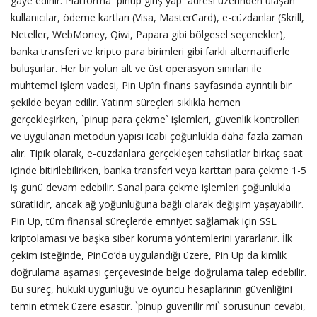
gaye edinir. Platforma `pinup giriş yap` adresi üzerinden ulaşan
kullanıcılar, ödeme kartları (Visa, MasterCard), e-cüzdanlar (Skrill,
Neteller, WebMoney, Qiwi, Papara gibi bölgesel seçenekler),
banka transferi ve kripto para birimleri gibi farklı alternatiflerle
buluşurlar. Her bir yolun alt ve üst operasyon sınırları ile
muhtemel işlem vadesi, Pin Up’ın finans sayfasında ayrıntılı bir
şekilde beyan edilir. Yatırım süreçleri sıklıkla hemen
gerçekleşirken, `pinup para çekme` işlemleri, güvenlik kontrolleri
ve uygulanan metodun yapısı icabı çoğunlukla daha fazla zaman
alır. Tipik olarak, e-cüzdanlara gerçekleşen tahsilatlar birkaç saat
içinde bitirilebilirken, banka transferi veya karttan para çekme 1-5
iş günü devam edebilir. Sanal para çekme işlemleri çoğunlukla
süratlidir, ancak ağ yoğunluğuna bağlı olarak değişim yaşayabilir.
Pin Up, tüm finansal süreçlerde emniyet sağlamak için SSL
kriptolaması ve başka siber koruma yöntemlerini yararlanır. İlk
çekim isteğinde, PinCo’da uygulandığı üzere, Pin Up da kimlik
doğrulama aşaması çerçevesinde belge doğrulama talep edebilir.
Bu süreç, hukuki uygunluğu ve oyuncu hesaplarının güvenliğini
temin etmek üzere esastır. `pinup güvenilir mi` sorusunun cevabı,