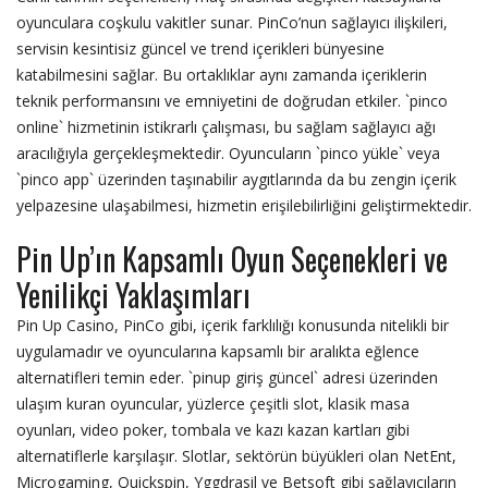
oyunculara coşkulu vakitler sunar. PinCo’nun sağlayıcı ilişkileri,
servisin kesintisiz güncel ve trend içerikleri bünyesine
katabilmesini sağlar. Bu ortaklıklar aynı zamanda içeriklerin
teknik performansını ve emniyetini de doğrudan etkiler. `pinco
online` hizmetinin istikrarlı çalışması, bu sağlam sağlayıcı ağı
aracılığıyla gerçekleşmektedir. Oyuncuların `pinco yükle` veya
`pinco app` üzerinden taşınabilir aygıtlarında da bu zengin içerik
yelpazesine ulaşabilmesi, hizmetin erişilebilirliğini geliştirmektedir.
Pin Up’ın Kapsamlı Oyun Seçenekleri ve
Yenilikçi Yaklaşımları
Pin Up Casino, PinCo gibi, içerik farklılığı konusunda nitelikli bir
uygulamadır ve oyuncularına kapsamlı bir aralıkta eğlence
alternatifleri temin eder. `pinup giriş güncel` adresi üzerinden
ulaşım kuran oyuncular, yüzlerce çeşitli slot, klasik masa
oyunları, video poker, tombala ve kazı kazan kartları gibi
alternatiflerle karşılaşır. Slotlar, sektörün büyükleri olan NetEnt,
Microgaming, Quickspin, Yggdrasil ve Betsoft gibi sağlayıcıların