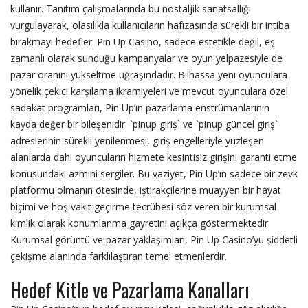
kullanır. Tanıtım çalışmalarında bu nostaljik sanatsallığı
vurgulayarak, olasılıkla kullanıcıların hafızasında sürekli bir intiba
bırakmayı hedefler. Pin Up Casino, sadece estetikle değil, eş
zamanlı olarak sunduğu kampanyalar ve oyun yelpazesiyle de
pazar oranını yükseltme uğraşındadır. Bilhassa yeni oyunculara
yönelik çekici karşılama ikramiyeleri ve mevcut oyunculara özel
sadakat programları, Pin Up’ın pazarlama enstrümanlarının
kayda değer bir bileşenidir. `pinup giriş` ve `pinup güncel giriş`
adreslerinin sürekli yenilenmesi, giriş engelleriyle yüzleşen
alanlarda dahi oyuncuların hizmete kesintisiz girişini garanti etme
konusundaki azmini sergiler. Bu vaziyet, Pin Up’ın sadece bir zevk
platformu olmanın ötesinde, iştirakçilerine muayyen bir hayat
biçimi ve hoş vakit geçirme tecrübesi söz veren bir kurumsal
kimlik olarak konumlanma gayretini açıkça göstermektedir.
Kurumsal görüntü ve pazar yaklaşımları, Pin Up Casino’yu şiddetli
çekişme alanında farklılaştıran temel etmenlerdir.
Hedef Kitle ve Pazarlama Kanalları