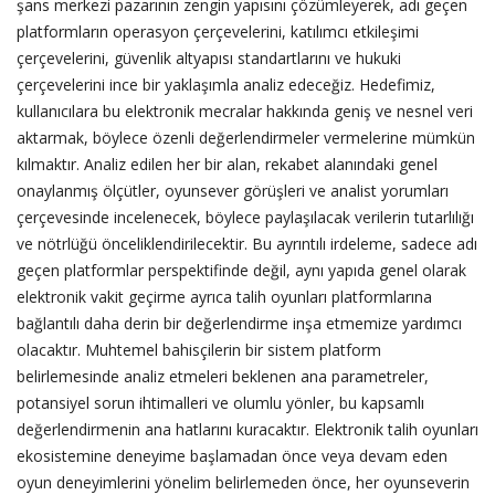
şans merkezi pazarının zengin yapısını çözümleyerek, adı geçen
platformların operasyon çerçevelerini, katılımcı etkileşimi
çerçevelerini, güvenlik altyapısı standartlarını ve hukuki
çerçevelerini ince bir yaklaşımla analiz edeceğiz. Hedefimiz,
kullanıcılara bu elektronik mecralar hakkında geniş ve nesnel veri
aktarmak, böylece özenli değerlendirmeler vermelerine mümkün
kılmaktır. Analiz edilen her bir alan, rekabet alanındaki genel
onaylanmış ölçütler, oyunsever görüşleri ve analist yorumları
çerçevesinde incelenecek, böylece paylaşılacak verilerin tutarlılığı
ve nötrlüğü önceliklendirilecektir. Bu ayrıntılı irdeleme, sadece adı
geçen platformlar perspektifinde değil, aynı yapıda genel olarak
elektronik vakit geçirme ayrıca talih oyunları platformlarına
bağlantılı daha derin bir değerlendirme inşa etmemize yardımcı
olacaktır. Muhtemel bahisçilerin bir sistem platform
belirlemesinde analiz etmeleri beklenen ana parametreler,
potansiyel sorun ihtimalleri ve olumlu yönler, bu kapsamlı
değerlendirmenin ana hatlarını kuracaktır. Elektronik talih oyunları
ekosistemine deneyime başlamadan önce veya devam eden
oyun deneyimlerini yönelim belirlemeden önce, her oyunseverin