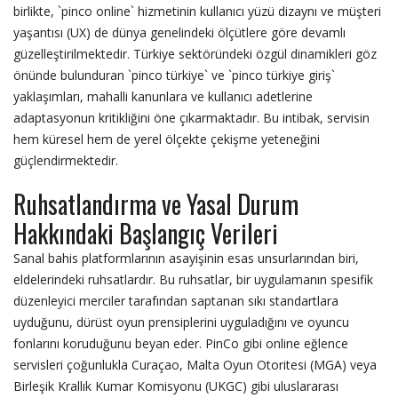
birlikte, `pinco online` hizmetinin kullanıcı yüzü dizaynı ve müşteri
yaşantısı (UX) de dünya genelindeki ölçütlere göre devamlı
güzelleştirilmektedir. Türkiye sektöründeki özgül dinamikleri göz
önünde bulunduran `pinco türkiye` ve `pinco türkiye giriş`
yaklaşımları, mahalli kanunlara ve kullanıcı adetlerine
adaptasyonun kritikliğini öne çıkarmaktadır. Bu intibak, servisin
hem küresel hem de yerel ölçekte çekişme yeteneğini
güçlendirmektedir.
Ruhsatlandırma ve Yasal Durum
Hakkındaki Başlangıç Verileri
Sanal bahis platformlarının asayişinin esas unsurlarından biri,
eldelerindeki ruhsatlardır. Bu ruhsatlar, bir uygulamanın spesifik
düzenleyici merciler tarafından saptanan sıkı standartlara
uyduğunu, dürüst oyun prensiplerini uyguladığını ve oyuncu
fonlarını koruduğunu beyan eder. PinCo gibi online eğlence
servisleri çoğunlukla Curaçao, Malta Oyun Otoritesi (MGA) veya
Birleşik Krallık Kumar Komisyonu (UKGC) gibi uluslararası