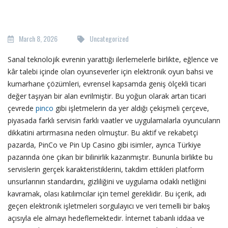
March 8, 2026
Uncategorized
Sanal teknolojik evrenin yarattığı ilerlemelerle birlikte, eğlence ve
kâr talebi içinde olan oyunseverler için elektronik oyun bahsi ve
kumarhane çözümleri, evrensel kapsamda geniş ölçekli ticari
değer taşıyan bir alan evrilmiştir. Bu yoğun olarak artan ticari
çevrede
pinco
gibi işletmelerin da yer aldığı çekişmeli çerçeve,
piyasada farklı servisin farklı vaatler ve uygulamalarla oyuncuların
dikkatini artırmasına neden olmuştur. Bu aktif ve rekabetçi
pazarda, PinCo ve Pin Up Casino gibi isimler, ayrıca Türkiye
pazarında öne çıkan bir bilinirlik kazanmıştır. Bununla birlikte bu
servislerin gerçek karakteristiklerini, takdim ettikleri platform
unsurlarının standardını, gizliliğini ve uygulama odaklı netliğini
kavramak, olası katılımcılar için temel gereklidir. Bu içerik, adı
geçen elektronik işletmeleri sorgulayıcı ve veri temelli bir bakış
açısıyla ele almayı hedeflemektedir. İnternet tabanlı iddaa ve