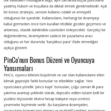
tek vadedilen meblağlara değil, aynı zamanda küçük puntolarla
yazılmış hüküm ve koşullara da dikkat etmek gerekmektedir. Açık
bir bonus stratejisi, servisin kullanıcı odaklı ve emniyetli
olduğunun bir işaretidir. Kullanıcıların, herhangi bir ikramiyeyi
kabul görmeden önce tüm kuralları titizlikle gözden geçirmesi ve
anlaması, olasılık dahilindeki üzüntüleri önleyecektir. Gerçekçi bir
değerlendirme, ikramiyelerin sadece bir pazarlama aracı
olduğunu ve her durumda “karşılıksız para” ifade etmediğini
açıkça gösterir.
PinCo’nun Bonus Düzeni ve Oyuncuya
Yansımaları
PinCo, oyuncu kitlesini büyütmek ve var olan kullanıcılarını etkin
kılmak gayesiyle farklı bonuslar ve etkinlikler sağlar. Yeni
oyunculara yönelik `pinco kayıt` bonusları, çoğu zaman ilk para
yatırma avantajı şeklinde olarak, depozito edilen tutarın belli bir
yüzdesi ölçüsünde ekstra hesap bakiyesi veya ücretsiz
çevirmeler biçiminde verilir. Bu karşılama ikramiyeleri,
oyuncuların hizmeti test etmesi ve muhtelif içerikleri araştırması