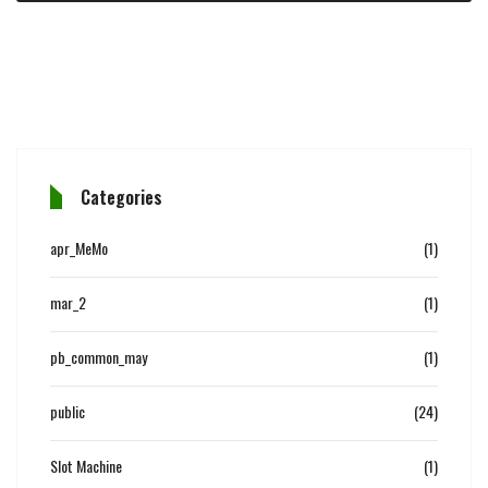
Categories
apr_MeMo
(1)
mar_2
(1)
pb_common_may
(1)
public
(24)
Slot Machine
(1)