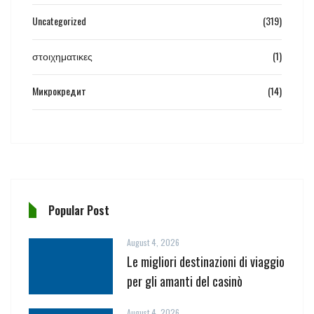
Uncategorized
(319)
στοιχηματικες
(1)
Микрокредит
(14)
Popular Post
August 4, 2026
Le migliori destinazioni di viaggio
per gli amanti del casinò
August 4, 2026