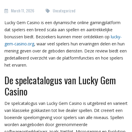
March 11, 2026
Uncategorized
Lucky Gem Casino is een dynamische online gamingplatform
dat spelers een breed scala aan spellen en aantrekkelijke
bonussen biedt. Bezoekers kunnen meer ontdekken op
lucky-
gem-casino.org
, waar veel spelers hun ervaringen delen en hun
mening geven over de geboden diensten. Deze review biedt een
gedetailleerd overzicht van de platformfuncties en hoe spelers
het ervaren.
De spelcatalogus van Lucky Gem
Casino
De spelcatalogus van Lucky Gem Casino is uitgebreid en varieert
van klassieke gokkasten tot live dealer spellen. Dit creëert een
boeiende speelomgeving voor spelers van alle niveaus. Spellen
worden aangeboden door gerenommeerde
softwareontwikkelaars zoals NetEnt, Microgaming en Evolution