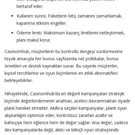
bertaraf eder.
Kullanım süresi: Paketlerin bitiş zamanını zamanlamak,
kapanma etkisini engeller.
Ödeme limiti: Maksimum kazanç limitlerini netleştirmek,
planı makul korur.
Casinomhub, müşterilerin bu kontrollü dengeyi sürdürmesine
teşvik amacıyla her bonus sayfasında net politikalar, bonus
örnekleri ve destek kaynakları sunar. Bu sayede müşteriler,
kişisel tercihlerine ve oyun biçimlerine en etkili alternatifleri
belirleyebilirler.
Nihayetinde, Casinomhub’da en değerli kampanyaları stratejik
biçimde değerlendirmenin anahtarı, aceleci davranmaktan ziyade
planlı hareket etmektir. Akıllıca seçilen kampanyalar, planlı oyun
alışkanlığını optimize eder, kontrolsüz zararları azaltır ve
bahisçiye hem eğlence hem de değer sağlar. Ana değer, sadece
dev kampanyalarda değil, akılcı ve bilinçli oyun stratejisinde