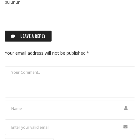
bulunur.
LEAVE A REPLY
Your email address will not be published.
*