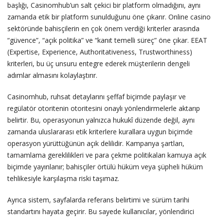
başlığı, Casinomhub’un salt çekici bir platform olmadığını, aynı
zamanda etik bir platform sunulduğunu öne çıkarır. Online casino
sektöründe bahisçilerin en çok önem verdiği kriterler arasında
“güvence”, “açık politika” ve “kanıt temelli süreç” öne çıkar. EEAT
(Expertise, Experience, Authoritativeness, Trustworthiness)
kriterleri, bu üç unsuru entegre ederek müşterilerin dengeli
adımlar almasını kolaylaştırır.
Casinomhub, ruhsat detaylarını şeffaf biçimde paylaşır ve
regülatör otoritenin otoritesini onaylı yönlendirmelerle aktarıp
belirtir. Bu, operasyonun yalnızca hukukî düzende değil, aynı
zamanda uluslararası etik kriterlere kurallara uygun biçimde
operasyon yürüttüğünün açık delilidir. Kampanya şartları,
tamamlama gereklilikleri ve para çekme politikaları kamuya açık
biçimde yayınlanır; bahisçiler örtülü hüküm veya şüpheli hüküm
tehlikesiyle karşılaşma riski taşımaz.
Ayrıca sistem, sayfalarda referans belirtimi ve sürüm tarihi
standartını hayata geçirir. Bu sayede kullanıcılar, yönlendirici