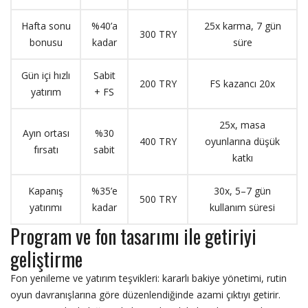
Hafta sonu
%40’a
25x karma, 7 gün
300 TRY
bonusu
kadar
süre
Gün içi hızlı
Sabit
200 TRY
FS kazancı 20x
yatırım
+ FS
25x, masa
Ayın ortası
%30
400 TRY
oyunlarına düşük
fırsatı
sabit
katkı
Kapanış
%35’e
30x, 5–7 gün
500 TRY
yatırımı
kadar
kullanım süresi
Program ve fon tasarımı ile getiriyi
geliştirme
Fon yenileme ve yatırım teşvikleri: kararlı bakiye yönetimi, rutin
oyun davranışlarına göre düzenlendiğinde azami çıktıyı getirir.