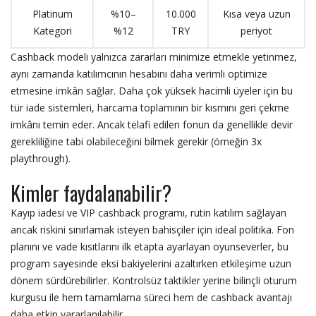
Platinum
%10–
10.000
Kısa veya uzun
Kategori
%12
TRY
periyot
Cashback modeli yalnızca zararları minimize etmekle yetinmez,
aynı zamanda katılımcının hesabını daha verimli optimize
etmesine imkân sağlar. Daha çok yüksek hacimli üyeler için bu
tür iade sistemleri, harcama toplamının bir kısmını geri çekme
imkânı temin eder. Ancak telafi edilen fonun da genellikle devir
gerekliliğine tabi olabileceğini bilmek gerekir (örneğin 3x
playthrough).
Kimler faydalanabilir?
Kayıp iadesi ve VIP cashback programı, rutin katılım sağlayan
ancak riskini sınırlamak isteyen bahisçiler için ideal politika. Fon
planını ve vade kısıtlarını ilk etapta ayarlayan oyunseverler, bu
program sayesinde eksi bakiyelerini azaltırken etkileşime uzun
dönem sürdürebilirler. Kontrolsüz taktikler yerine bilinçli oturum
kurgusu ile hem tamamlama süreci hem de cashback avantajı
daha etkin yararlanılabilir.