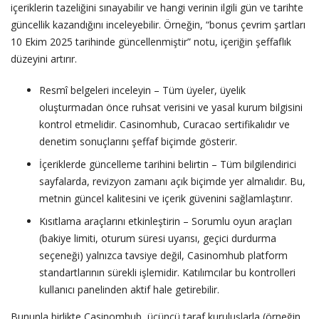
içeriklerin tazeliğini sınayabilir ve hangi verinin ilgili gün ve tarihte
güncellik kazandığını inceleyebilir. Örneğin, “bonus çevrim şartları
10 Ekim 2025 tarihinde güncellenmiştir” notu, içeriğin şeffaflık
düzeyini artırır.
Resmî belgeleri inceleyin – Tüm üyeler, üyelik
oluşturmadan önce ruhsat verisini ve yasal kurum bilgisini
kontrol etmelidir. Casinomhub, Curacao sertifikalıdır ve
denetim sonuçlarını şeffaf biçimde gösterir.
İçeriklerde güncelleme tarihini belirtin – Tüm bilgilendirici
sayfalarda, revizyon zamanı açık biçimde yer almalıdır. Bu,
metnin güncel kalitesini ve içerik güvenini sağlamlaştırır.
Kısıtlama araçlarını etkinleştirin – Sorumlu oyun araçları
(bakiye limiti, oturum süresi uyarısı, geçici durdurma
seçeneği) yalnızca tavsiye değil, Casinomhub platform
standartlarının sürekli işlemidir. Katılımcılar bu kontrolleri
kullanıcı panelinden aktif hale getirebilir.
Bununla birlikte Casinomhub, üçüncü taraf kuruluşlarla (örneğin