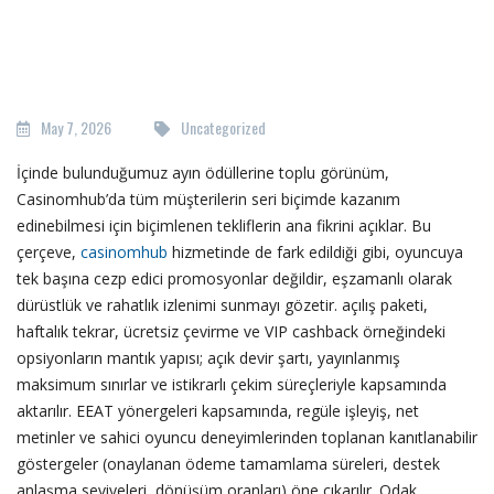
May 7, 2026
Uncategorized
İçinde bulunduğumuz ayın ödüllerine toplu görünüm,
Casinomhub’da tüm müşterilerin seri biçimde kazanım
edinebilmesi için biçimlenen tekliflerin ana fikrini açıklar. Bu
çerçeve,
casinomhub
hizmetinde de fark edildiği gibi, oyuncuya
tek başına cezp edici promosyonlar değildir, eşzamanlı olarak
dürüstlük ve rahatlık izlenimi sunmayı gözetir. açılış paketi,
haftalık tekrar, ücretsiz çevirme ve VIP cashback örneğindeki
opsiyonların mantık yapısı; açık devir şartı, yayınlanmış
maksimum sınırlar ve istikrarlı çekim süreçleriyle kapsamında
aktarılır. EEAT yönergeleri kapsamında, regüle işleyiş, net
metinler ve sahici oyuncu deneyimlerinden toplanan kanıtlanabilir
göstergeler (onaylanan ödeme tamamlama süreleri, destek
anlaşma seviyeleri, dönüşüm oranları) öne çıkarılır. Odak,