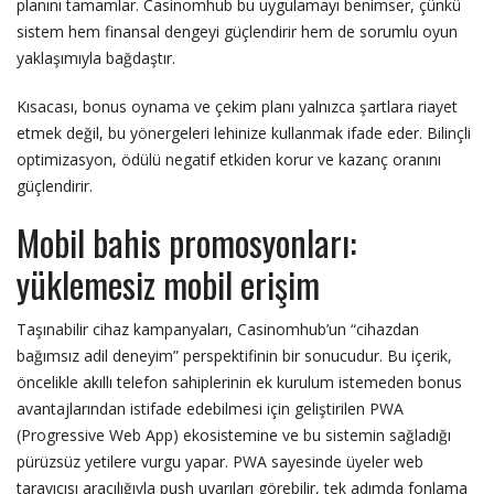
planını tamamlar. Casinomhub bu uygulamayı benimser, çünkü
sistem hem finansal dengeyi güçlendirir hem de sorumlu oyun
yaklaşımıyla bağdaştır.
Kısacası, bonus oynama ve çekim planı yalnızca şartlara riayet
etmek değil, bu yönergeleri lehinize kullanmak ifade eder. Bilinçli
optimizasyon, ödülü negatif etkiden korur ve kazanç oranını
güçlendirir.
Mobil bahis promosyonları:
yüklemesiz mobil erişim
Taşınabilir cihaz kampanyaları, Casinomhub’un “cihazdan
bağımsız adil deneyim” perspektifinin bir sonucudur. Bu içerik,
öncelikle akıllı telefon sahiplerinin ek kurulum istemeden bonus
avantajlarından istifade edebilmesi için geliştirilen PWA
(Progressive Web App) ekosistemine ve bu sistemin sağladığı
pürüzsüz yetilere vurgu yapar. PWA sayesinde üyeler web
tarayıcısı aracılığıyla push uyarıları görebilir, tek adımda fonlama