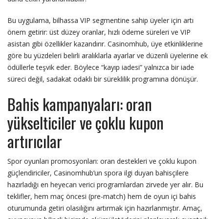
Bu uygulama, bilhassa VIP segmentine sahip üyeler için artı
önem getirir: üst düzey oranlar, hızlı ödeme süreleri ve VIP
asistan gibi özellikler kazandırır. Casinomhub, üye etkinliklerine
göre bu yüzdeleri belirli aralıklarla ayarlar ve düzenli üyelerine ek
ödüllerle teşvik eder. Böylece “kayıp iadesi” yalnızca bir iade
süreci değil, sadakat odaklı bir süreklilik programına dönüşür.
Bahis kampanyaları: oran
yükselticiler ve çoklu kupon
artırıcılar
Spor oyunları promosyonları: oran destekleri ve çoklu kupon
güçlendiriciler, Casinomhub’un spora ilgi duyan bahisçilere
hazırladığı en heyecan verici programlardan zirvede yer alır. Bu
teklifler, hem maç öncesi (pre-match) hem de oyun içi bahis
oturumunda getiri olasılığını artırmak için hazırlanmıştır. Amaç,