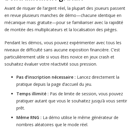
Avant de risquer de l’argent réel, la plupart des joueurs passent
en revue plusieurs manches de démo—chacune identique en
mécanique mais gratuite—pour se familiariser avec la rapidité
de montée des multiplicateurs et la localisation des pièges.
Pendant les démos, vous pouvez expérimenter avec tous les
niveaux de difficulté sans aucune exposition financière. C’est
particulièrement utile si vous êtes novice en jeux crash et
souhaitez évaluer votre réactivité sous pression.
Pas d’inscription nécessaire :
Lancez directement la
pratique depuis la page d’accueil du jeu.
Temps illimité :
Pas de limite de session, vous pouvez
pratiquer autant que vous le souhaitez jusqu’à vous sentir
prêt.
Même RNG :
La démo utilise le même générateur de
nombres aléatoires que le mode réel.