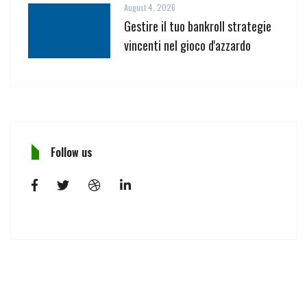
August 4, 2026
Gestire il tuo bankroll strategie
vincenti nel gioco d'azzardo
Follow us