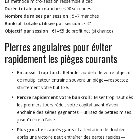
La méthode micro‑session ressemble à ceci :
Durée totale par manche :
≤ 90 secondes
Nombre de mises par session :
5–7 manches
Bankroll totale utilisée par session :
≤ €1
Objectif par session :
€1–€5 de profit net (si chance)
Pierres angulaires pour éviter
rapidement les pièges courants
Encaisser trop tard :
Retarder au-delà de votre objectif
de multiplicateur entraîne souvent un piège—respectez
strictement votre but fixé.
Perdre rapidement votre bankroll :
Miser trop haut dès
les premiers tours réduit votre capital avant d’avoir
enchaîné des séries gagnantes—utilisez de petites mises
jusqu’à être à l’aise.
Plus gros bets après gains :
La tentation de doubler
après une victoire peut entraîner des pertes rapides—