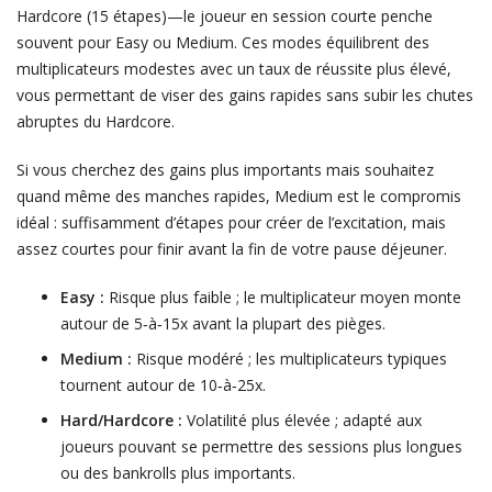
Hardcore (15 étapes)—le joueur en session courte penche
souvent pour Easy ou Medium. Ces modes équilibrent des
multiplicateurs modestes avec un taux de réussite plus élevé,
vous permettant de viser des gains rapides sans subir les chutes
abruptes du Hardcore.
Si vous cherchez des gains plus importants mais souhaitez
quand même des manches rapides, Medium est le compromis
idéal : suffisamment d’étapes pour créer de l’excitation, mais
assez courtes pour finir avant la fin de votre pause déjeuner.
Easy :
Risque plus faible ; le multiplicateur moyen monte
autour de 5‑à‑15x avant la plupart des pièges.
Medium :
Risque modéré ; les multiplicateurs typiques
tournent autour de 10‑à‑25x.
Hard/Hardcore :
Volatilité plus élevée ; adapté aux
joueurs pouvant se permettre des sessions plus longues
ou des bankrolls plus importants.