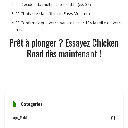
[ ] Décidez du multiplicateur cible (ex. 3x).
[ ] Choisissez la difficulté (Easy/Medium).
[ ] Confirmez que votre bankroll est > 10× la taille de votre
mise.
Prêt à plonger ? Essayez Chicken
Road dès maintenant !
Categories
apr_MeMo
(1)