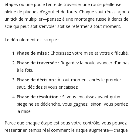
étapes où une poule tente de traverser une route périlleuse
pleine de plaques d’égout et de fours. Chaque saut réussi ajoute
un tick de multiplier—pensez à une montagne russe à dents de
scie qui peut soit s’envoler soit se refermer à tout moment.
Le déroulement est simple :
Phase de mise :
Choisissez votre mise et votre difficulté.
Phase de traversée :
Regardez la poule avancer d’un pas
à la fois.
Phase de décision :
À tout moment après le premier
saut, décidez si vous encaissez.
Phase de résolution :
Si vous encaissez avant qu’un
piège ne se déclenche, vous gagnez ; sinon, vous perdez
la mise.
Parce que chaque étape est sous votre contrôle, vous pouvez
ressentir en temps réel comment le risque augmente—chaque