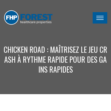
CHICKEN ROAD : MAÎTRISEZ LE JEU CR
ASH À RYTHME RAPIDE POUR DES GA
INS RAPIDES