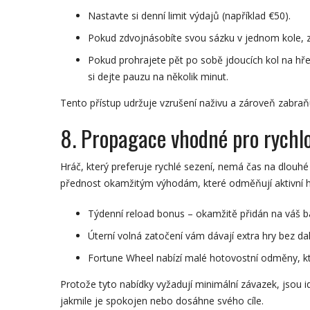
Nastavte si denní limit výdajů (například €50).
Pokud zdvojnásobíte svou sázku v jednom kole, zv
Pokud prohrajete pět po sobě jdoucích kol na hře s
si dejte pauzu na několik minut.
Tento přístup udržuje vzrušení naživu a zároveň zabraňu
8. Propagace vhodné pro rychl
Hráč, který preferuje rychlé sezení, nemá čas na dlouh
přednost okamžitým výhodám, které odměňují aktivní h
Týdenní reload bonus – okamžitě přidán na váš b
Úterní volná zatočení vám dávají extra hry bez da
Fortune Wheel nabízí malé hotovostní odměny, kt
Protože tyto nabídky vyžadují minimální závazek, jsou id
jakmile je spokojen nebo dosáhne svého cíle.