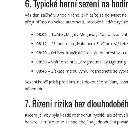
6. Typické herní sezení na hodi
Váš den začíná v 8 hodin ráno; přihlásíte se do Ivibet n
přejít přímo do sekce automatů, protože hledáte rychlo
08:05
– Točíte „Mighty Megaways“ a po dvou zato
08:12
– Přepnete na „Habanero Fire“ pro zážitek s 
08:20
– řetězec končí; děláte krátkou přestávku n
08:30
– Vrátíte se hrát „Pragmatic Play Lightning“
08:45
– Získáte malou výhru; rozhodnete se vybra
Sezení končí ještě před tím, než dokončíte snídani, a za
během dne.
7. Řízení rizika bez dlouhodobé
Klíčem je, aby byla každé rozhodnutí rychlé, ale zároveň
bankrollu; místo toho se spoléhají na jednoduchá pravid