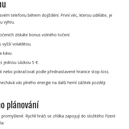
nu
a svém telefonu během dojíždění. První věc, kterou uděláte, je
u výhru.
čeních získáte bonus volného točení.
vyšší volatilitou.
a kávu.
 s jednou sázkou 5 €.
t nebo pokračovat podle přednastavené hranice stop-loss.
nechává vás plného energie na další herní zážitek později
ho plánování
 promyšlené. Rychlí hráči se zřídka zapojují do složitého řízení
la: