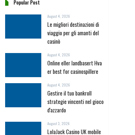
Popular Post
August 4, 2026
Le migliori destinazioni di
viaggio per gli amanti del
casinò
August 4, 2026
Online eller landbasert Hva
er best for casinospillere
August 4, 2026
Gestire il tuo bankroll
strategie vincenti nel gioco
d'azzardo
August 3, 2026
LolaJack Casino UK mobile