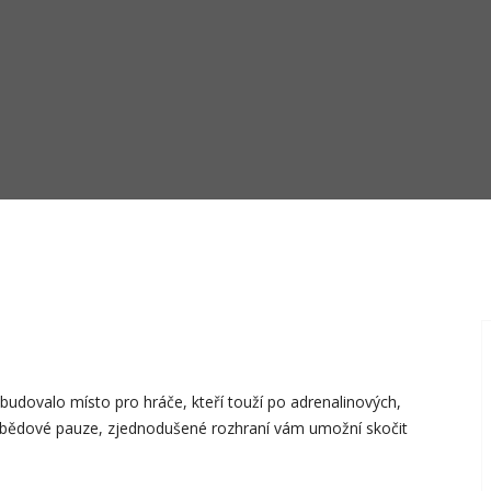
budovalo místo pro hráče, kteří touží po adrenalinových,
 obědové pauze, zjednodušené rozhraní vám umožní skočit