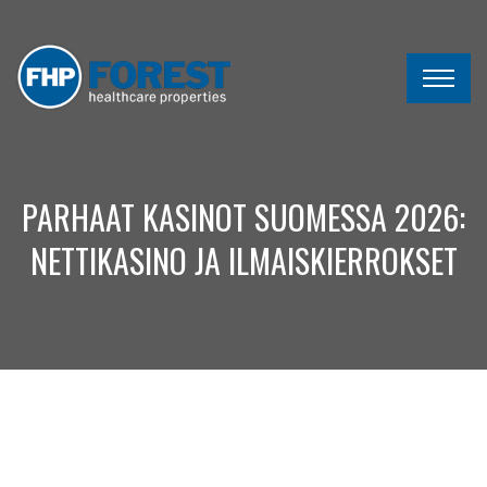
PARHAAT KASINOT SUOMESSA 2026:
NETTIKASINO JA ILMAISKIERROKSET