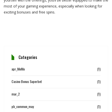
yourself with the offerings, you’ll be better equipped to make the
most of your gaming experience, especially when looking for
exciting bonuses and free spins.
Categories
apr_MeMo
(1)
Casino Bonus Superbet
(1)
mar_2
(1)
pb_common_may
(1)