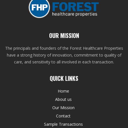
OUR MISSION
The principals and founders of the Forest Healthcare Properties
have a strong history of innovation, commitment to quality of
care, and sensitivity to all involved in each transaction.
QUICK LINKS
Home
About us
Our Mission
Contact
Sample Transactions