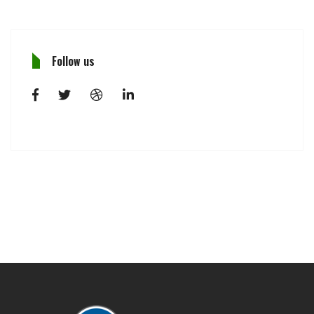
Follow us