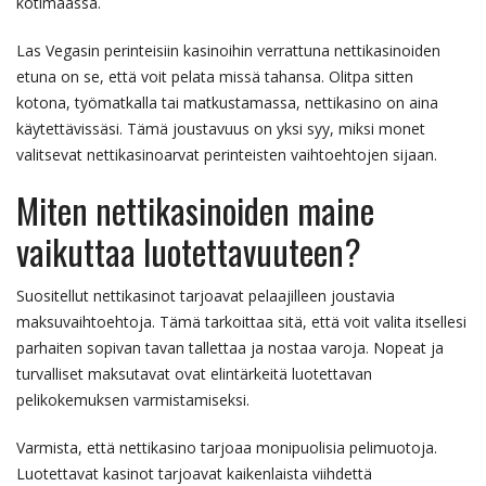
kotimaassa.
Las Vegasin perinteisiin kasinoihin verrattuna nettikasinoiden
etuna on se, että voit pelata missä tahansa. Olitpa sitten
kotona, työmatkalla tai matkustamassa, nettikasino on aina
käytettävissäsi. Tämä joustavuus on yksi syy, miksi monet
valitsevat nettikasinoarvat perinteisten vaihtoehtojen sijaan.
Miten nettikasinoiden maine
vaikuttaa luotettavuuteen?
Suositellut nettikasinot tarjoavat pelaajilleen joustavia
maksuvaihtoehtoja. Tämä tarkoittaa sitä, että voit valita itsellesi
parhaiten sopivan tavan tallettaa ja nostaa varoja. Nopeat ja
turvalliset maksutavat ovat elintärkeitä luotettavan
pelikokemuksen varmistamiseksi.
Varmista, että nettikasino tarjoaa monipuolisia pelimuotoja.
Luotettavat kasinot tarjoavat kaikenlaista viihdettä