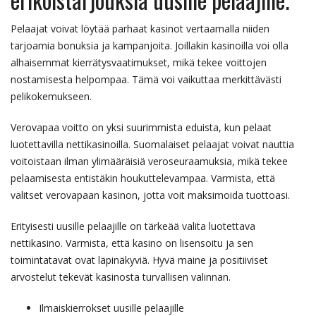
Pelaajat voivat löytää parhaat kasinot vertaamalla niiden
tarjoamia bonuksia ja kampanjoita. Joillakin kasinoilla voi olla
alhaisemmat kierrätysvaatimukset, mikä tekee voittojen
nostamisesta helpompaa. Tämä voi vaikuttaa merkittävästi
pelikokemukseen.
Verovapaa voitto on yksi suurimmista eduista, kun pelaat
luotettavilla nettikasinoilla. Suomalaiset pelaajat voivat nauttia
voitoistaan ilman ylimääräisiä veroseuraamuksia, mikä tekee
pelaamisesta entistäkin houkuttelevampaa. Varmista, että
valitset verovapaan kasinon, jotta voit maksimoida tuottoasi.
Erityisesti uusille pelaajille on tärkeää valita luotettava
nettikasino. Varmista, että kasino on lisensoitu ja sen
toimintatavat ovat läpinäkyviä. Hyvä maine ja positiiviset
arvostelut tekevät kasinosta turvallisen valinnan.
Ilmaiskierrokset uusille pelaajille