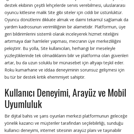
destek ekibinin çeşitli lehçelerde servis verebilmesi, uluslararası
oyuncu kitlesine malik Site gibi siteler için ciddi bir üstünlüktür.
Oyuncu dönütlerini dikkate almak ve daimi tekamül sağlamak da
yardım kadrosunun verimliliğinin bir alametidir. Platformun, üye
geri bildirimlerini sistemli olarak inceleyerek hizmet niteliğini
artırmaya dair hamleler yapması, mecranın üye merkezliliğini
pekiştirir. Bu yolla, Site kullanıcıları, herhangi bir meseleyle
yüzleştiklerinde tek olmadıklarını bilir ve platforma olan güvenleri
artar, bu da uzun soluklu bir münasebet için altyapı teşkil eder.
Roku kumarhane ve iddaa deneyiminin sorunsuz gelişmesi için
bu tür bir destek kritik ehemmiyet sahiptir.
Kullanıcı Deneyimi, Arayüz ve Mobil
Uyumluluk
Bir dijital bahis ve şans oyunları merkezi platformunun geleceğe
yönelik kazancı ve müşteriler tarafından seçilebilirliği, sunduğu
kullanıcı deneyimi, internet sitesinin arayüz planı ve taşınabilir