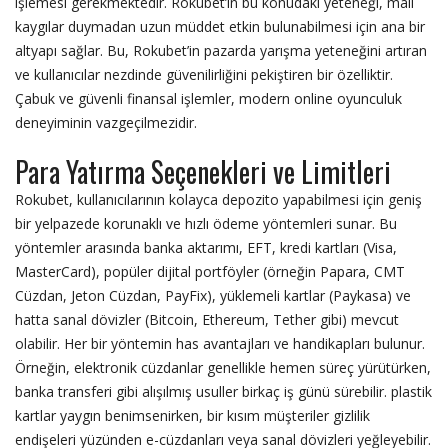
işlemesi gerekmektedir. Rokubet’in bu konudaki yeteneği, mali
kaygılar duymadan uzun müddet etkin bulunabilmesi için ana bir
altyapı sağlar. Bu, Rokubet’in pazarda yarışma yeteneğini artıran
ve kullanıcılar nezdinde güvenilirliğini pekiştiren bir özelliktir.
Çabuk ve güvenli finansal işlemler, modern online oyunculuk
deneyiminin vazgeçilmezidir.
Para Yatırma Seçenekleri ve Limitleri
Rokubet, kullanıcılarının kolayca depozito yapabilmesi için geniş
bir yelpazede korunaklı ve hızlı ödeme yöntemleri sunar. Bu
yöntemler arasında banka aktarımı, EFT, kredi kartları (Visa,
MasterCard), popüler dijital portföyler (örneğin Papara, CMT
Cüzdan, Jeton Cüzdan, PayFix), yüklemeli kartlar (Paykasa) ve
hatta sanal dövizler (Bitcoin, Ethereum, Tether gibi) mevcut
olabilir. Her bir yöntemin has avantajları ve handikapları bulunur.
Örneğin, elektronik cüzdanlar genellikle hemen süreç yürütürken,
banka transferi gibi alışılmış usuller birkaç iş günü sürebilir. plastik
kartlar yaygın benimsenirken, bir kısım müşteriler gizlilik
endişeleri yüzünden e-cüzdanları veya sanal dövizleri yeğleyebilir.