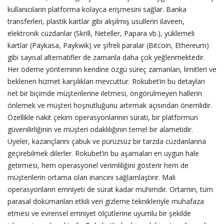
kullanıcıların platforma kolayca erişmesini sağlar. Banka
transferleri, plastik kartlar gibi alışılmış usullerin ilaveen,
elektronik cüzdanlar (Skrill, Neteller, Papara vb.), yüklemeli
kartlar (Paykasa, Paykwik) ve şifreli paralar (Bitcoin, Ethereum)
gibi sayısal alternatifler de zamanla daha çok yeğlenmektedir.
Her ödeme yönteminin kendine özgü süreç zamanları, limitleri ve
beklenen hizmet karşılıkları mevcuttur. Rokubet’in bu detayları
net bir biçimde müşterilerine iletmesi, öngörülmeyen hallerin
önlemek ve müşteri hoşnutluğunu artırmak açısından önemlidir.
Özellikle nakit çekim operasyonlarının sürati, bir platformun
güvenilirliğinin ve müşteri odaklılığının temel bir alametidir.
Üyeler, kazançlarını çabuk ve pürüzsüz bir tarzda cüzdanlarına
geçirebilmek dilerler. Rokubet’in bu aşamaları en uygun hale
getirmesi, hem operasyonel verimliliğini gösterir hem de
müşterilerin ortama olan inancını sağlamlaştırır. Mali
operasyonların emniyeti de sürat kadar mühimdir. Ortamın, tüm
parasal dokümanları etkili veri gizleme teknikleriyle muhafaza
etmesi ve evrensel emniyet ölçütlerine uyumlu bir şekilde