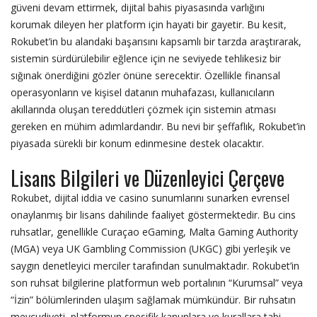
güveni devam ettirmek, dijital bahis piyasasında varlığını
korumak dileyen her platform için hayati bir gayetir. Bu kesit,
Rokubet’in bu alandaki başarısını kapsamlı bir tarzda araştırarak,
sistemin sürdürülebilir eğlence için ne seviyede tehlikesiz bir
sığınak önerdiğini gözler önüne serecektir. Özellikle finansal
operasyonların ve kişisel datanın muhafazası, kullanıcıların
akıllarında oluşan tereddütleri çözmek için sistemin atması
gereken en mühim adımlardandır. Bu nevi bir şeffaflık, Rokubet’in
piyasada sürekli bir konum edinmesine destek olacaktır.
Lisans Bilgileri ve Düzenleyici Çerçeve
Rokubet, dijital iddia ve casino sunumlarını sunarken evrensel
onaylanmış bir lisans dahilinde faaliyet göstermektedir. Bu cins
ruhsatlar, genellikle Curaçao eGaming, Malta Gaming Authority
(MGA) veya UK Gambling Commission (UKGC) gibi yerleşik ve
saygın denetleyici merciler tarafından sunulmaktadır. Rokubet’in
son ruhsat bilgilerine platformun web portalının “Kurumsal” veya
“İzin” bölümlerinden ulaşım sağlamak mümkündür. Bir ruhsatın
mevcudiyeti, platformun spesifik kanunlara ve kurallara tabi