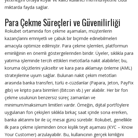
miktarda fayda sağlar.
Para Çekme Süreçleri ve Güvenilirliği
Rokubet ortamında fon çekme aşamaları, müşterilerin
kazançlarını emniyetli ve çabuk bir biçimde edinebilmeleri
amacıyla optimize edilmiştir. Para çekme işlemleri, platformun
eminliğinin en önemli göstergelerinden biridir. Üyeler, sıklıkla para
yatırma işleminde tercih ettikleri metotlarla nakit alabilirler; bu,
koruma ölçütlerini yükseltir ve kara para aklamayı önleme (AML)
stratejilerine uyum sağlar. Bulunan nakit çekim metotları
arasında banka transferi, türlü e-cüzdanlar (Papara, Jeton, PayFix
gibi) ve kripto para birimleri (Bitcoin vb.) yer alabilir. Her bir fon
çekme usulünün benzersiz süreç zamanları ve
minimum/maksimum limitleri vardır. Örneğin, dijital portföylere
uygulanan fon çekişleri sıklıkla birkaç saat içinde sona ererken,
banka aktarımı bir ile üç mesai günü sürebilir. Rokubet, genellikle
ilk para çekme işleminden önce kişilik teyit aşaması (KYC – Know
Your Customer) arzulayabilir. Bu, kullanıcının gerçek kimliğini