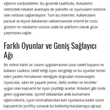
eğlence sürdürebilirler. Bu güvenlik taahhüdü, Rokubet’in
sektördeki rekabet avantajını de yükseltir ve oyuncuların sisteme
olan vefasını sağlamlaştırır. Tüm bu önlemler, kullanıcıların
parasal ve kişisel datalarının saklanmasında önemli bir sözü
gösterir ve rokubet’in sözüne sadık bir platform olarak göze
çarpmasını sağlar.
Farklı Oyunlar ve Geniş Sağlayıcı
Ağı
Bir online bahis ve casino uygulamasının uzun vadeli başarısı ve
kullanıcı cazibesi, teklif ettiği oyun zenginliği ve bu oyunları temin
eden yazılım firmalarının niteliğiyle doğrudan mütenasiptir.
Oyuncular, sıkıcı bir yaşantı yerine, farklı zevkler ve tercihler
uygun olan kapsamlı bir oyun çeşitliliği ararlar. Rokubet gibi önde
gelen uygulamalar, sportif iddialardan anlık kumarhane
eğlencelerine, oyun otomatlarından kart oyunlarına kadar süren
kapsamlı bir portföy sunarak bu beklentiyi karşılamaya uğraşır.