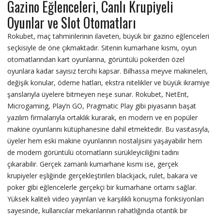
Gazino Eğlenceleri, Canlı Krupiyeli
Oyunlar ve Slot Otomatları
Rokubet, maç tahminlerinin ilaveten, büyük bir gazino eğlenceleri
seçkisiyle de öne çıkmaktadır. Sitenin kumarhane kısmı, oyun
otomatlarından kart oyunlarına, görüntülü pokerden özel
oyunlara kadar sayısız tercihi kapsar. Bilhassa meyve makineleri,
değişik konular, ödeme hatları, ekstra nitelikler ve büyük ikramiye
şanslarıyla üyelere bitmeyen neşe sunar. Rokubet, NetEnt,
Microgaming, Play’n GO, Pragmatic Play gibi piyasanın başat
yazılım firmalarıyla ortaklık kurarak, en modern ve en popüler
makine oyunlarını kütüphanesine dahil etmektedir. Bu vasıtasıyla,
üyeler hem eski makine oyunlarının nostaljisini yaşayabilir hem
de modern görüntülü otomatların sürükleyiciliğini tadını
çıkarabilir. Gerçek zamanlı kumarhane kısmı ise, gerçek
krupiyeler eşliğinde gerçekleştirilen blackjack, rulet, bakara ve
poker gibi eğlencelerle gerçekçi bir kumarhane ortamı sağlar.
Yüksek kaliteli video yayınları ve karşılıklı konuşma fonksiyonları
sayesinde, kullanıcılar mekanlarının rahatlığında otantik bir