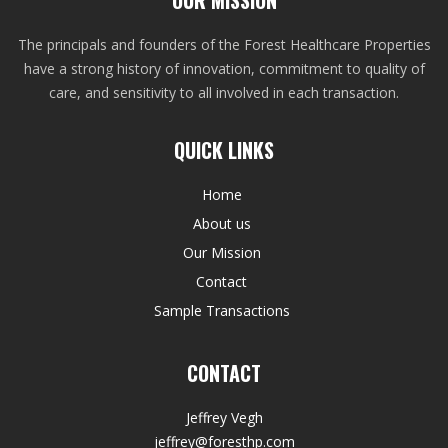
The principals and founders of the Forest Healthcare Properties
have a strong history of innovation, commitment to quality of
care, and sensitivity to all involved in each transaction.
QUICK LINKS
Home
About us
Our Mission
Contact
Sample Transactions
CONTACT
Jeffrey Vegh
jeffrey@foresthp.com