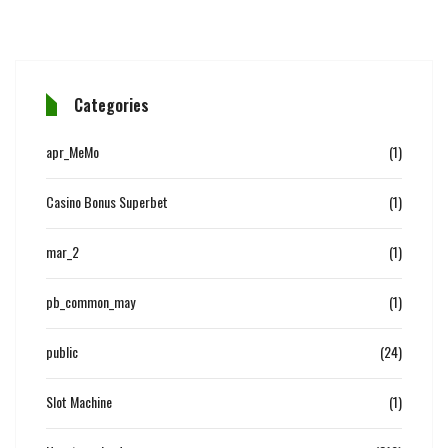
Categories
apr_MeMo
(1)
Casino Bonus Superbet
(1)
mar_2
(1)
pb_common_may
(1)
public
(24)
Slot Machine
(1)