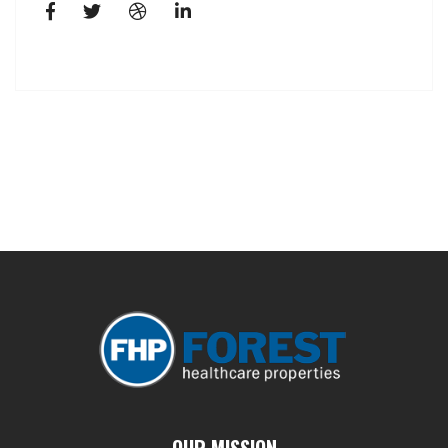
OUR MISSION