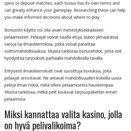
spins or deposit matches, each bonus has its own terms and
can greatly enhance your gameplay. Researching these can help
you make informed decisions about where to play.
Bonusten käyttö voi olla avain menestyksekkääseen
pelaamiseen. Pelaajat voivat saada etuja, kuten ylimääräisiä
varoja tai ilmaiskierroksia, jotka voivat parantaa
voittomahdollisuuksia. Muista tarkistaa bonusehdot, jotta voit
hyödyntää tarjoukset parhaalla mahdollisella tavalla.
Erityisesti ilmaiskierrokset ovat suosittuja bonuksia, joita
pelaajat arvostavat. Ne antavat mahdollisuuden kokeilla uusia
pelejä ilman riskiä, mikä tekee pelaamisesta hauskempaa.
Muista tarkistaa, mitkä pelit kuuluvat tarjouspakettiin ennen
pelaamista.
Miksi kannattaa valita kasino, jolla
on hyvä pelivalikoima?