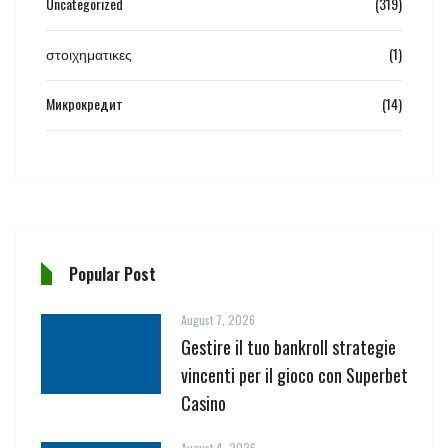
Uncategorized
(319)
στοιχηματικες
(1)
Микрокредит
(14)
Popular Post
August 7, 2026
Gestire il tuo bankroll strategie
vincenti per il gioco con Superbet
Casino
August 4, 2026