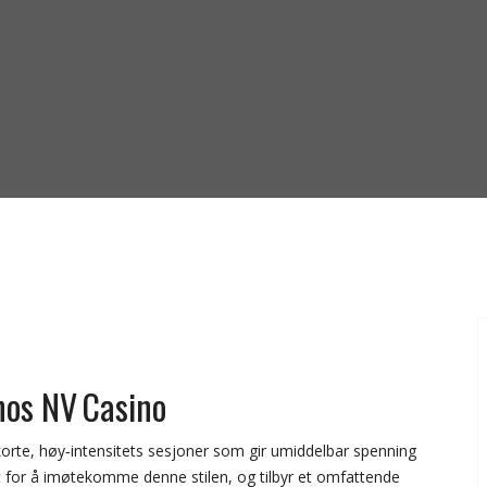
 hos NV Casino
v korte, høy‑intensitets sesjoner som gir umiddelbar spenning
et for å imøtekomme denne stilen, og tilbyr et omfattende