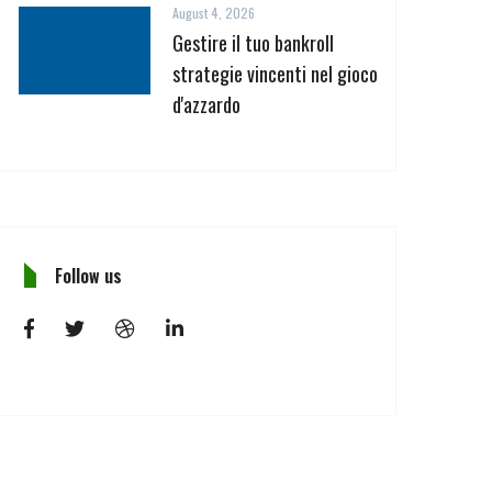
August 4, 2026
Gestire il tuo bankroll
strategie vincenti nel gioco
d'azzardo
Follow us