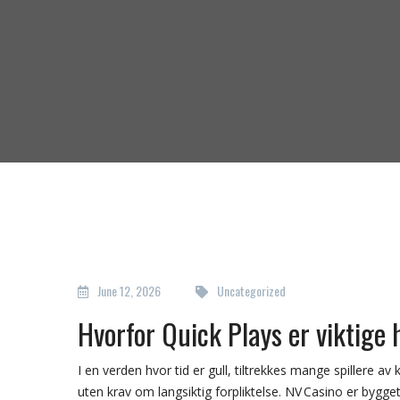
June 12, 2026
Uncategorized
Hvorfor Quick Plays er viktige
I en verden hvor tid er gull, tiltrekkes mange spillere a
uten krav om langsiktig forpliktelse. NV Casino er bygg