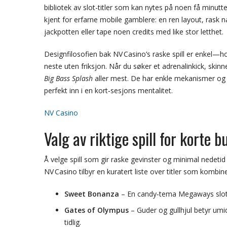
bibliotek av slot-titler som kan nytes på noen få minutt
kjent for erfarne mobile gamblere: en ren layout, rask 
jackpotten eller tape noen credits med like stor letthet.
Designfilosofien bak NV Casino’s raske spill er enkel—hold
neste uten friksjon. Når du søker et adrenalinkick, ski
Big Bass Splash
aller mest. De har enkle mekanismer og 
perfekt inn i en kort‑sesjons mentalitet.
NV Casino
Valg av riktige spill for korte b
Å velge spill som gir raske gevinster og minimal nedeti
NV Casino tilbyr en kuratert liste over titler som kombin
Sweet Bonanza
– En candy‑tema Megaways slot so
Gates of Olympus
– Guder og gullhjul betyr umid
tidlig.