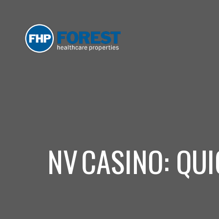
NV CASINO: QUI