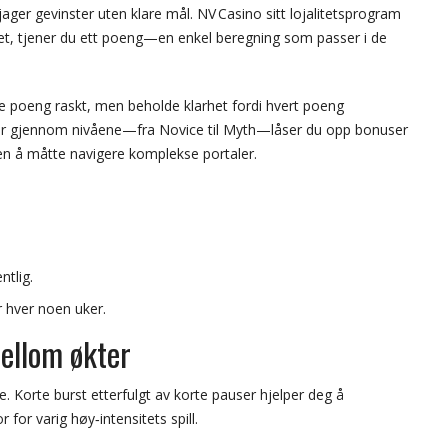
 jager gevinster uten klare mål. NV Casino sitt lojalitetsprogram
set, tjener du ett poeng—en enkel beregning som passer i de
mle poeng raskt, men beholde klarhet fordi hvert poeng
ger gjennom nivåene—fra Novice til Myth—låser du opp bonuser
n å måtte navigere komplekse portaler.
ntlig.
 hver noen uker.
ellom økter
. Korte burst etterfulgt av korte pauser hjelper deg å
for varig høy‑intensitets spill.