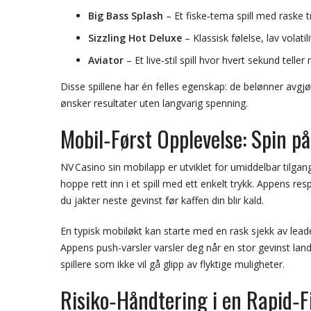
Big Bass Splash
– Et fiske‑tema spill med raske
Sizzling Hot Deluxe
– Klassisk følelse, lav volatil
Aviator
– Et live‑stil spill hvor hvert sekund telle
Disse spillene har én felles egenskap: de belønner avgjør
ønsker resultater uten langvarig spenning.
Mobil‑Først Opplevelse: Spin på
NV Casino sin mobilapp er utviklet for umiddelbar tilgan
hoppe rett inn i et spill med ett enkelt trykk. Appens r
du jakter neste gevinst før kaffen din blir kald.
En typisk mobiløkt kan starte med en rask sjekk av lead
Appens push-varsler varsler deg når en stor gevinst lander
spillere som ikke vil gå glipp av flyktige muligheter.
Risiko‑Håndtering i en Rapid‑F