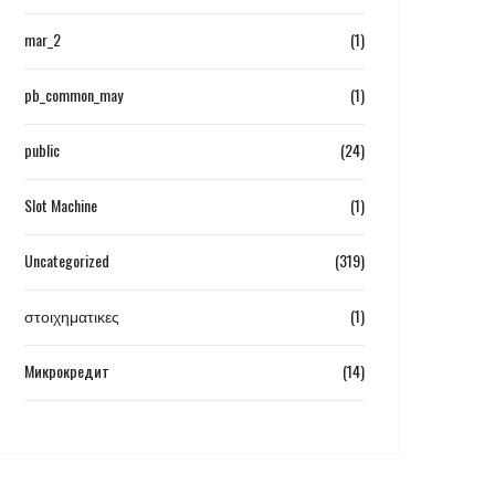
mar_2
(1)
pb_common_may
(1)
public
(24)
Slot Machine
(1)
Uncategorized
(319)
στοιχηματικες
(1)
Микрокредит
(14)