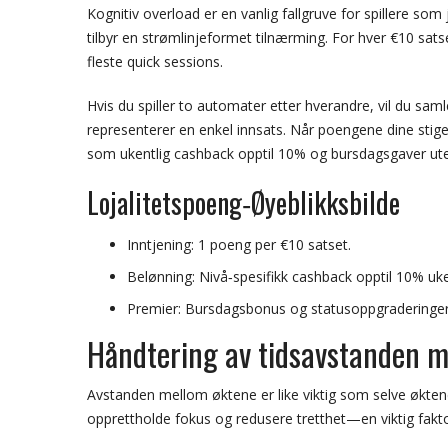
Kognitiv overload er en vanlig fallgruve for spillere som
tilbyr en strømlinjeformet tilnærming. For hver €10 sat
fleste quick sessions.
Hvis du spiller to automater etter hverandre, vil du sa
representerer en enkel innsats. Når poengene dine sti
som ukentlig cashback opptil 10% og bursdagsgaver ute
Lojalitetspoeng‑Øyeblikksbilde
Inntjening: 1 poeng per €10 satset.
Belønning: Nivå‑spesifikk cashback opptil 10% uke
Premier: Bursdagsbonus og statusoppgraderinger
Håndtering av tidsavstanden m
Avstanden mellom øktene er like viktig som selve øktene
opprettholde fokus og redusere tretthet—en viktig faktor 