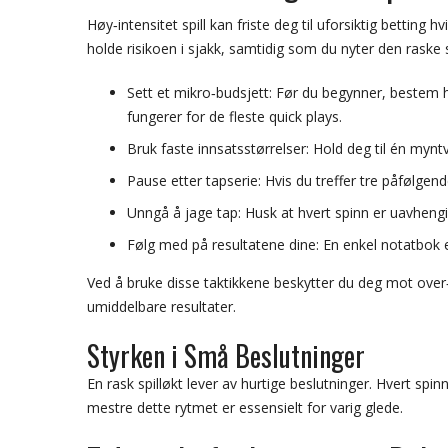
Høy‑intensitet spill kan friste deg til uforsiktig betting h
holde risikoen i sjakk, samtidig som du nyter den raske
Sett et mikro‑budsjett: Før du begynner, bestem h
fungerer for de fleste quick plays.
Bruk faste innsatsstørrelser: Hold deg til én myn
Pause etter tapserie: Hvis du treffer tre påfølgend
Unngå å jage tap: Husk at hvert spinn er uavhengig
Følg med på resultatene dine: En enkel notatbok e
Ved å bruke disse taktikkene beskytter du deg mot over
umiddelbare resultater.
Styrken i Små Beslutninger
En rask spilløkt lever av hurtige beslutninger. Hvert sp
mestre dette rytmet er essensielt for varig glede.