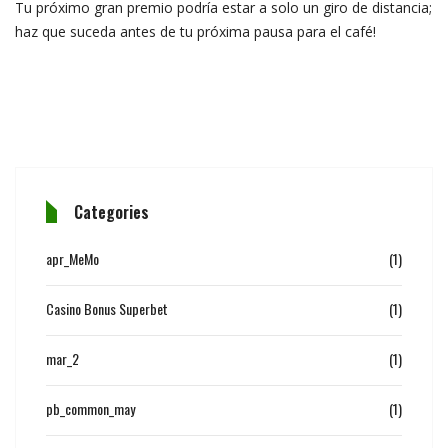
Tu próximo gran premio podría estar a solo un giro de distancia;
haz que suceda antes de tu próxima pausa para el café!
Categories
apr_MeMo
(1)
Casino Bonus Superbet
(1)
mar_2
(1)
pb_common_may
(1)