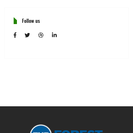
Follow us