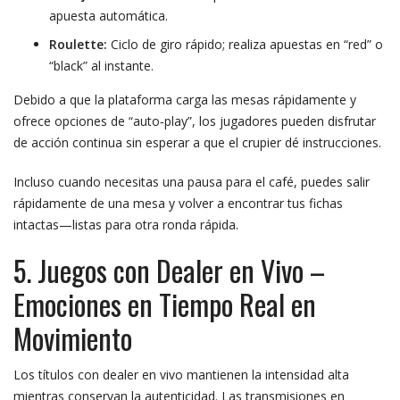
apuesta automática.
Roulette:
Ciclo de giro rápido; realiza apuestas en “red” o
“black” al instante.
Debido a que la plataforma carga las mesas rápidamente y
ofrece opciones de “auto‑play”, los jugadores pueden disfrutar
de acción continua sin esperar a que el crupier dé instrucciones.
Incluso cuando necesitas una pausa para el café, puedes salir
rápidamente de una mesa y volver a encontrar tus fichas
intactas—listas para otra ronda rápida.
5. Juegos con Dealer en Vivo –
Emociones en Tiempo Real en
Movimiento
Los títulos con dealer en vivo mantienen la intensidad alta
mientras conservan la autenticidad. Las transmisiones en