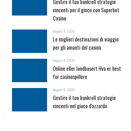
Gestire il tuo bankroll strategie
vincenti per il gioco con Superbet
Casino
August 4, 2026
Le migliori destinazioni di viaggio
per gli amanti del casinò
August 4, 2026
Online eller landbasert Hva er best
for casinospillere
August 4, 2026
Gestire il tuo bankroll strategie
vincenti nel gioco d'azzardo