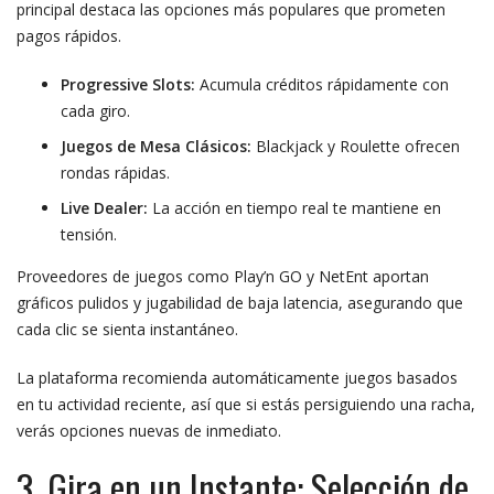
principal destaca las opciones más populares que prometen
pagos rápidos.
Progressive Slots:
Acumula créditos rápidamente con
cada giro.
Juegos de Mesa Clásicos:
Blackjack y Roulette ofrecen
rondas rápidas.
Live Dealer:
La acción en tiempo real te mantiene en
tensión.
Proveedores de juegos como Play’n GO y NetEnt aportan
gráficos pulidos y jugabilidad de baja latencia, asegurando que
cada clic se sienta instantáneo.
La plataforma recomienda automáticamente juegos basados
en tu actividad reciente, así que si estás persiguiendo una racha,
verás opciones nuevas de inmediato.
3. Gira en un Instante: Selección de