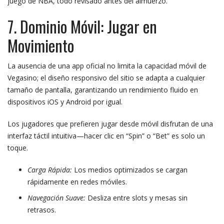
juego de NBA, todo revisado antes del almuerzo.
7. Dominio Móvil: Jugar en
Movimiento
La ausencia de una app oficial no limita la capacidad móvil de
Vegasino; el diseño responsivo del sitio se adapta a cualquier
tamaño de pantalla, garantizando un rendimiento fluido en
dispositivos iOS y Android por igual.
Los jugadores que prefieren jugar desde móvil disfrutan de una
interfaz táctil intuitiva—hacer clic en “Spin” o “Bet” es solo un
toque.
Carga Rápida:
Los medios optimizados se cargan
rápidamente en redes móviles.
Navegación Suave:
Desliza entre slots y mesas sin
retrasos.