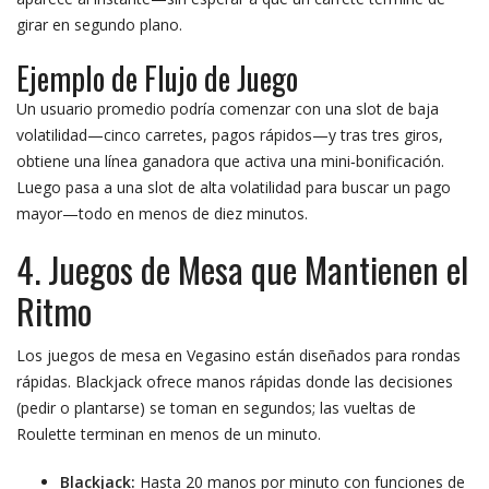
girar en segundo plano.
Ejemplo de Flujo de Juego
Un usuario promedio podría comenzar con una slot de baja
volatilidad—cinco carretes, pagos rápidos—y tras tres giros,
obtiene una línea ganadora que activa una mini‑bonificación.
Luego pasa a una slot de alta volatilidad para buscar un pago
mayor—todo en menos de diez minutos.
4. Juegos de Mesa que Mantienen el
Ritmo
Los juegos de mesa en Vegasino están diseñados para rondas
rápidas. Blackjack ofrece manos rápidas donde las decisiones
(pedir o plantarse) se toman en segundos; las vueltas de
Roulette terminan en menos de un minuto.
Blackjack:
Hasta 20 manos por minuto con funciones de