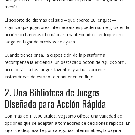
menús.
El soporte de idiomas del sitio—que abarca 28 lenguas—
significa que jugadores internacionales pueden sumergirse en la
acción sin barreras idiomáticas, manteniendo el enfoque en el
juego en lugar de archivos de ayuda.
Cuando tienes prisa, la disposición de la plataforma
recompensa la eficiencia: un destacado botón de “Quick Spin”,
acceso fácil a tus juegos favoritos y actualizaciones
instantáneas de estado te mantienen en flujo.
2. Una Biblioteca de Juegos
Diseñada para Acción Rápida
Con más de 11,000 títulos, Vegasino ofrece una variedad de
opciones que se adaptan a tomadores de decisiones rápidos. En
lugar de desplazarte por categorías interminables, la página