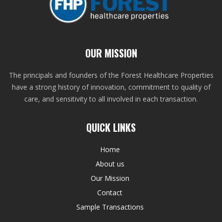
OUR MISSION
The principals and founders of the Forest Healthcare Properties
have a strong history of innovation, commitment to quality of
care, and sensitivity to all involved in each transaction.
QUICK LINKS
Home
About us
Our Mission
Contact
Sample Transactions