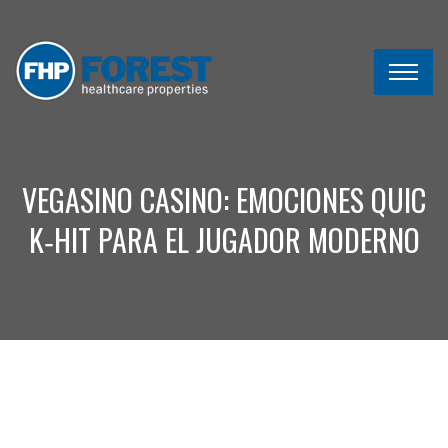
VEGASINO CASINO: EMOCIONES QUIC
K‑HIT PARA EL JUGADOR MODERNO