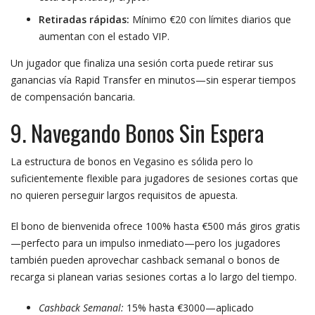
Retiradas rápidas:
Mínimo €20 con límites diarios que
aumentan con el estado VIP.
Un jugador que finaliza una sesión corta puede retirar sus
ganancias vía Rapid Transfer en minutos—sin esperar tiempos
de compensación bancaria.
9. Navegando Bonos Sin Espera
La estructura de bonos en Vegasino es sólida pero lo
suficientemente flexible para jugadores de sesiones cortas que
no quieren perseguir largos requisitos de apuesta.
El bono de bienvenida ofrece 100% hasta €500 más giros gratis
—perfecto para un impulso inmediato—pero los jugadores
también pueden aprovechar cashback semanal o bonos de
recarga si planean varias sesiones cortas a lo largo del tiempo.
Cashback Semanal:
15% hasta €3000—aplicado