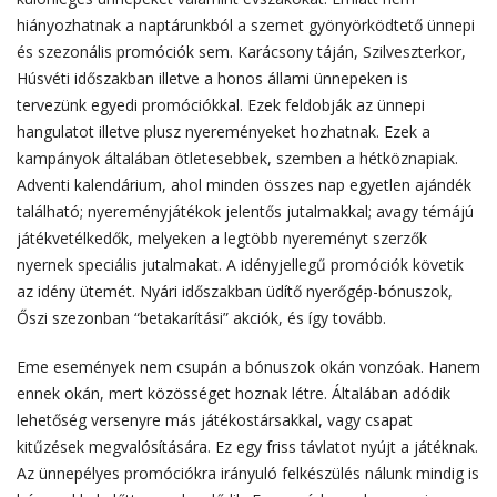
hiányozhatnak a naptárunkból a szemet gyönyörködtető ünnepi
és szezonális promóciók sem. Karácsony táján, Szilveszterkor,
Húsvéti időszakban illetve a honos állami ünnepeken is
tervezünk egyedi promóciókkal. Ezek feldobják az ünnepi
hangulatot illetve plusz nyereményeket hozhatnak. Ezek a
kampányok általában ötletesebbek, szemben a hétköznapiak.
Adventi kalendárium, ahol minden összes nap egyetlen ajándék
található; nyereményjátékok jelentős jutalmakkal; avagy témájú
játékvetélkedők, melyeken a legtöbb nyereményt szerzők
nyernek speciális jutalmakat. A idényjellegű promóciók követik
az idény ütemét. Nyári időszakban üdítő nyerőgép-bónuszok,
Őszi szezonban “betakarítási” akciók, és így tovább.
Eme események nem csupán a bónuszok okán vonzóak. Hanem
ennek okán, mert közösséget hoznak létre. Általában adódik
lehetőség versenyre más játékostársakkal, vagy csapat
kitűzések megvalósítására. Ez egy friss távlatot nyújt a játéknak.
Az ünnepélyes promóciókra irányuló felkészülés nálunk mindig is