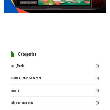
Categories
apr_MeMo
(1)
Casino Bonus Superbet
(1)
mar_2
(1)
pb_common_may
(1)