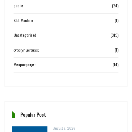
public
(24)
Slot Machine
(1)
Uncategorized
(319)
στοιχηματικες
(1)
Микрокредит
(14)
Popular Post
August 7, 2026