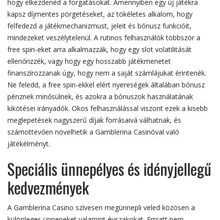
hogy elkezdenéd a forgatásokat. Amennyiben egy új játékra
kapsz díjmentes pörgetéseket, az tökéletes alkalom, hogy
felfedezd a játékmechanizmust, jeleit és bónusz funkcióit,
mindezeket veszélytelenül. A rutinos felhasználók többször a
free spin-eket arra alkalmazzák, hogy egy slot volatilitását
ellenőrizzék, vagy hogy egy hosszabb játékmenetet
finanszírozzanak úgy, hogy nem a saját számlájukat érintenék.
Ne feledd, a free spin-ekkel elért nyereségek általában bónusz
pénznek minősülnek, és azokra a bónuszok használatának
kikötései irányadók. Okos felhasználással viszont ezek a kisebb
meglepetések nagyszerű díjak forrásaivá válhatnak, és
számottevően növelhetik a Gamblerina Casinóval való
játékélményt.
Speciális ünnepélyes és idényjellegű
kedvezmények
A Gamblerina Casino szívesen megünnepli veled közösen a
különleges ünnepeket valamint évszakokat. Emiatt nem