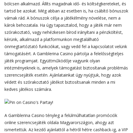
bölcsen alkalmazd. Állíts magadnak idő- és költségkereteket, és
tartsd be azokat. Még abban az esetben is, ha csábító bónuszok
várnak rád. A bónuszok célja a játékélmény növelése, nem a
károk behozatala. Ha úgy tapasztalod, hogy a játék már nem
szórakoztató, vagy nehézkesen bírod irányítani a pénzköltést,
kérünk, alkalmazd a platformunkon megtalálható
önmegtartóztató funkciókat, vagy vedd fel a kapcsolatot velünk
támogatásért. A Gamblerina Casino pártolja a felelősségteljes
játék programjait. Együttműködője vagyunk olyan
intézményeknek is, amelyek támogatást biztosítanak problémás
szerencsejáték esetén. Ajánlatainkat úgy nyújtjuk, hogy azok
védett és szórakoztató játékot biztosítsanak minden a mi
kedves játékos számára.
A Gamblerina Casino tényleg a felülmúlhatatlan promóciók
online szerencsejáték oldala Magyarországon, ahogy azt
ismertettük. Az kezdő ajánlattól a hétről hétre cashback-ig, a VIP