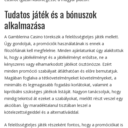
Tudatos játék és a bónuszok
alkalmazása
A Gamblerina Casino törekszik a felelősségteljes játék mellett.
Úgy gondoljuk, a promóciók használatának is ennek a
filozófiának kell megfelelnie. Minden ajánlatunkat úgy alakítottuk
ki, hogy a játékélményt és a játékélményt erősítse, ne a
kényszeres vagy elhamarkodott játékot ösztönözze. Ezért
minden promóció szabályait átláthatóan és előre bemutatjuk.
Magában foglalva a tétkövetelményeket követelményeket, a
minimális és legmagasabb fogadási korlátokat, valamint a
kipróbálni szükséges játékok listáját. Nagyon tanácsoljuk, hogy
mindig tekintsd át ezeket a szabályokat, mielőtt részt veszel egy
akcióban. Így maradéktalanul tisztában leszel a
kötelezettségeiddel és a alternatíváiddal.
A felelősségteljes játék részeként fontos, hogy a promóciókat is