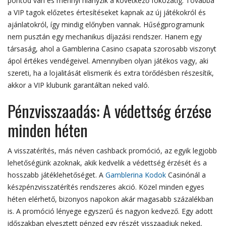
pontod van és mennyi hiányzik a következő fokozatig. Továbbá
a VIP tagok előzetes értesítéseket kapnak az új játékokról és
ajánlatokról, így mindig előnyben vannak. Hűségprogramunk
nem pusztán egy mechanikus díjazási rendszer. Hanem egy
társaság, ahol a Gamblerina Casino csapata szorosabb viszonyt
ápol értékes vendégeivel. Amennyiben olyan játékos vagy, aki
szereti, ha a lojalitását elismerik és extra törődésben részesítik,
akkor a VIP klubunk garantáltan neked való.
Pénzvisszaadás: A védettség érzése
minden héten
A visszatérítés, más néven cashback promóció, az egyik legjobb
lehetőségünk azoknak, akik kedvelik a védettség érzését és a
hosszabb játéklehetőséget. A
Gamblerina Kodok
Casinónál a
készpénzvisszatérítés rendszeres akció. Közel minden egyes
héten elérhető, bizonyos napokon akár magasabb százalékban
is. A promóció lényege egyszerű és nagyon kedvező. Egy adott
időszakban elvesztett pénzed egy részét visszaadjuk neked,