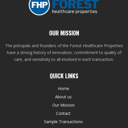
OUR MISSION
The principals and founders of the Forest Healthcare Properties
have a strong history of innovation, commitment to quality of
care, and sensitivity to all involved in each transaction.
QUICK LINKS
Home
About us
Our Mission
Contact
Sample Transactions