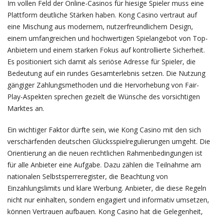
Im vollen Feld der Online-Casinos für hiesige Spieler muss eine
Plattform deutliche Stärken haben. Kong Casino vertraut auf
eine Mischung aus modernem, nutzerfreundlichem Design,
einem umfangreichen und hochwertigen Spielangebot von Top-
Anbietern und einem starken Fokus auf kontrollierte Sicherheit.
Es positioniert sich damit als seriöse Adresse für Spieler, die
Bedeutung auf ein rundes Gesamterlebnis setzen. Die Nutzung
gängiger Zahlungsmethoden und die Hervorhebung von Fair-
Play-Aspekten sprechen gezielt die Wünsche des vorsichtigen
Marktes an.
Ein wichtiger Faktor dürfte sein, wie Kong Casino mit den sich
verschärfenden deutschen Glücksspielregulierungen umgeht. Die
Orientierung an die neuen rechtlichen Rahmenbedingungen ist
für alle Anbieter eine Aufgabe. Dazu zählen die Teilnahme am
nationalen Selbstsperreregister, die Beachtung von
Einzahlungslimits und klare Werbung. Anbieter, die diese Regeln
nicht nur einhalten, sondern engagiert und informativ umsetzen,
können Vertrauen aufbauen. Kong Casino hat die Gelegenheit,