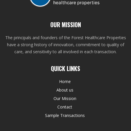
OUR MISSION
The principals and founders of the Forest Healthcare Properties
have a strong history of innovation, commitment to quality of
care, and sensitivity to all involved in each transaction.
QUICK LINKS
Home
About us
Our Mission
Contact
Sample Transactions