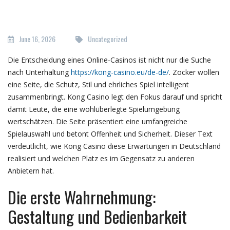
June 16, 2026
Uncategorized
Die Entscheidung eines Online-Casinos ist nicht nur die Suche
nach Unterhaltung
https://kong-casino.eu/de-de/
. Zocker wollen
eine Seite, die Schutz, Stil und ehrliches Spiel intelligent
zusammenbringt. Kong Casino legt den Fokus darauf und spricht
damit Leute, die eine wohlüberlegte Spielumgebung
wertschätzen. Die Seite präsentiert eine umfangreiche
Spielauswahl und betont Offenheit und Sicherheit. Dieser Text
verdeutlicht, wie Kong Casino diese Erwartungen in Deutschland
realisiert und welchen Platz es im Gegensatz zu anderen
Anbietern hat.
Die erste Wahrnehmung:
Gestaltung und Bedienbarkeit