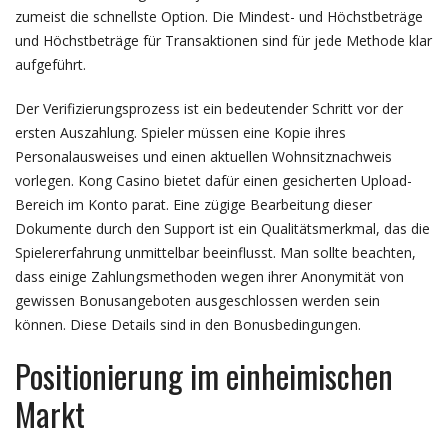
zumeist die schnellste Option. Die Mindest- und Höchstbeträge
und Höchstbeträge für Transaktionen sind für jede Methode klar
aufgeführt.
Der Verifizierungsprozess ist ein bedeutender Schritt vor der
ersten Auszahlung. Spieler müssen eine Kopie ihres
Personalausweises und einen aktuellen Wohnsitznachweis
vorlegen. Kong Casino bietet dafür einen gesicherten Upload-
Bereich im Konto parat. Eine zügige Bearbeitung dieser
Dokumente durch den Support ist ein Qualitätsmerkmal, das die
Spielererfahrung unmittelbar beeinflusst. Man sollte beachten,
dass einige Zahlungsmethoden wegen ihrer Anonymität von
gewissen Bonusangeboten ausgeschlossen werden sein
können. Diese Details sind in den Bonusbedingungen.
Positionierung im einheimischen
Markt