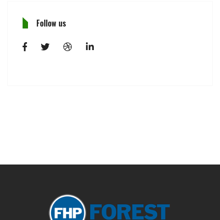
Follow us