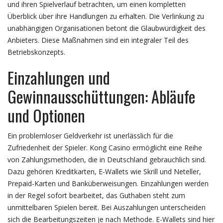
und ihren Spielverlauf betrachten, um einen kompletten
Überblick über ihre Handlungen zu erhalten. Die Verlinkung zu
unabhängigen Organisationen betont die Glaubwürdigkeit des
Anbieters. Diese Maßnahmen sind ein integraler Teil des
Betriebskonzepts.
Einzahlungen und
Gewinnausschüttungen: Abläufe
und Optionen
Ein problemloser Geldverkehr ist unerlässlich für die
Zufriedenheit der Spieler. Kong Casino ermöglicht eine Reihe
von Zahlungsmethoden, die in Deutschland gebrauchlich sind.
Dazu gehören Kreditkarten, E-Wallets wie Skrill und Neteller,
Prepaid-Karten und Banküberweisungen. Einzahlungen werden
in der Regel sofort bearbeitet, das Guthaben steht zum
unmittelbaren Spielen bereit. Bei Auszahlungen unterscheiden
sich die Bearbeitungszeiten je nach Methode. E-Wallets sind hier