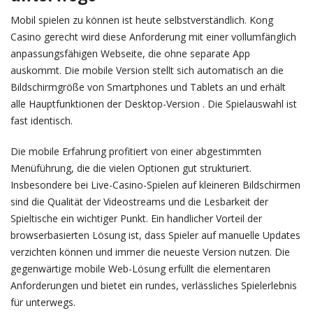
Mobil spielen zu können ist heute selbstverständlich. Kong
Casino gerecht wird diese Anforderung mit einer vollumfänglich
anpassungsfähigen Webseite, die ohne separate App
auskommt. Die mobile Version stellt sich automatisch an die
Bildschirmgröße von Smartphones und Tablets an und erhält
alle Hauptfunktionen der Desktop-Version . Die Spielauswahl ist
fast identisch.
Die mobile Erfahrung profitiert von einer abgestimmten
Menüführung, die die vielen Optionen gut strukturiert.
Insbesondere bei Live-Casino-Spielen auf kleineren Bildschirmen
sind die Qualität der Videostreams und die Lesbarkeit der
Spieltische ein wichtiger Punkt. Ein handlicher Vorteil der
browserbasierten Lösung ist, dass Spieler auf manuelle Updates
verzichten können und immer die neueste Version nutzen. Die
gegenwärtige mobile Web-Lösung erfüllt die elementaren
Anforderungen und bietet ein rundes, verlässliches Spielerlebnis
für unterwegs.