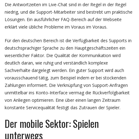
Die Antwortzeiten im Live-Chat sind in der Regel in der Regel
niedrig, und die Support-Mitarbeiter sind bestrebt um praktische
Lösungen. Ein ausführlicher FAQ-Bereich auf der Webseite
erklärt viele übliche Probleme im Voraus im Voraus.
Für den deutschen Bereich ist die Verfügbarkeit des Supports in
deutschsprachiger Sprache zu den Hauptgeschäftszeiten ein
wesentlicher Faktor. Die Qualität der Kommunikation wird
deutlich daran, wie ruhig und verständlich komplexe
Sachverhalte dargelegt werden. Ein guter Support wird auch
vorausschauend tätig, zum Beispiel indem er bei stockenden
Zahlungen informiert. Die Verknüpfung von Support-Anfragen
unmittelbar ins Konto-Interface vermag die Rückverfolgbarkeit
von Anliegen optimieren. Eine über einen langen Zeitraum
konstante Servicequalität festigt das Zutrauen der Spieler.
Der mobile Sektor: Spielen
unterwegs