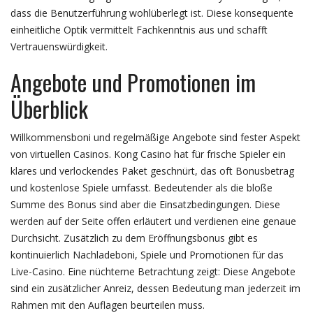
dass die Benutzerführung wohlüberlegt ist. Diese konsequente
einheitliche Optik vermittelt Fachkenntnis aus und schafft
Vertrauenswürdigkeit.
Angebote und Promotionen im
Überblick
Willkommensboni und regelmäßige Angebote sind fester Aspekt
von virtuellen Casinos. Kong Casino hat für frische Spieler ein
klares und verlockendes Paket geschnürt, das oft Bonusbetrag
und kostenlose Spiele umfasst. Bedeutender als die bloße
Summe des Bonus sind aber die Einsatzbedingungen. Diese
werden auf der Seite offen erläutert und verdienen eine genaue
Durchsicht. Zusätzlich zu dem Eröffnungsbonus gibt es
kontinuierlich Nachladeboni, Spiele und Promotionen für das
Live-Casino. Eine nüchterne Betrachtung zeigt: Diese Angebote
sind ein zusätzlicher Anreiz, dessen Bedeutung man jederzeit im
Rahmen mit den Auflagen beurteilen muss.