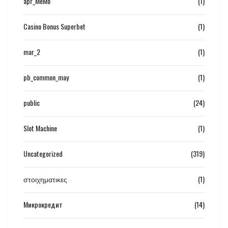
apr_MeMo
(1)
Casino Bonus Superbet
(1)
mar_2
(1)
pb_common_may
(1)
public
(24)
Slot Machine
(1)
Uncategorized
(319)
στοιχηματικες
(1)
Микрокредит
(14)