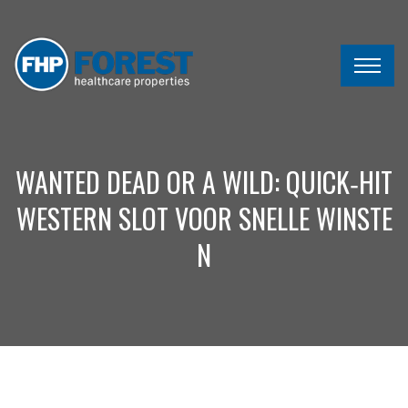
WANTED DEAD OR A WILD: QUICK‑HIT
WESTERN SLOT VOOR SNELLE WINSTE
N