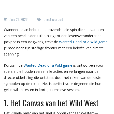
June 21, 2026
Uncategorized
Wanneer je zin hebt in een razendsnelle spin die kan variëren
van een bescheiden uitbetaling tot een levensveranderende
jackpot in een oogwenk, trekt de
Wanted Dead or a Wild game
je mee naar zijn stoffige frontier met een belofte van directe
spanning.
Kortom, de
Wanted Dead or a Wild game
is ontworpen voor
spelers die houden van snelle acties en verlangen naar de
directe uitbetaling die ontstaat door het raken van de juiste
symbolen op de rollen. Het is perfect voor degenen die hun
geluk willen testen in korte, intensieve sessies.
1. Het Canvas van het Wild West
Het visuele palet van het spel is onmiskenbaar Western—