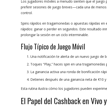
Los jugadores móviles a menudo sienten que el juego pr
preferir sesiones de juego breves—cada una de menos 
control.
Spins rápidos en tragamonedas o apuestas rápidas en e
rápidos: ganar o perder en segundos. Este resultado inm
prolongar la sesión en un ciclo interminable.
Flujo Típico de Juego Móvil
Una notificación te alerta de un nuevo juego de b
Toques “Play,” haces spin en una tragamonedas 
La ganancia activa una ronda de bonificación rápi
Detienes después de una ganancia neta de €10 y r
Esta rutina ilustra cómo los jugadores pueden experime
El Papel del Cashback en Vivo 