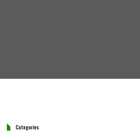
Categories