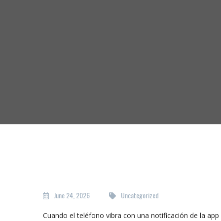
June 24, 2026
Uncategorized
Cuando el teléfono vibra con una notificación de la ap