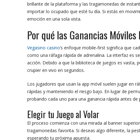
brillante de la plataforma y las tragamonedas de insta
importar lo ocupado que esté tu día. Si estás en movimi
emoción en una sola vista.
Por qué las Ganancias Móviles
Vegasino casino
’s enfoque mobile‑first significa que c
como una ráfaga rápida de adrenalina. La interfaz es sen
acción. Debido a que la biblioteca de juegos es vasta
crupier en vivo en segundos.
Los jugadores que usan la app móvil suelen jugar en 
rápidas y manteniendo el riesgo bajo. En lugar de per
probando cada uno para una ganancia rápida antes de pa
Elegir tu Juego al Volar
El proceso comienza con una mirada al banner superior: 
tragamonedas favorita. Si deseas algo diferente, la pes
esperando tu próxima apuesta.