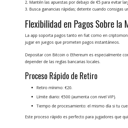
2. Mantén las apuestas por debajo de €5 para evitar larg
3. Busca ganancias rápidas; detente cuando consigas u
Flexibilidad en Pagos Sobre la
La app soporta pagos tanto en fiat como en criptomone
jugar en juegos que prometen pagos instantáneos.
Depositar con Bitcoin o Ethereum es especialmente conve
depender de las reglas bancarias locales.
Proceso Rápido de Retiro
Retiro mínimo: €20.
Límite diario: €500 (aumenta con nivel VIP).
Tiempo de procesamiento: el mismo día si tu cuen
Este proceso rápido es perfecto para jugadores que qui