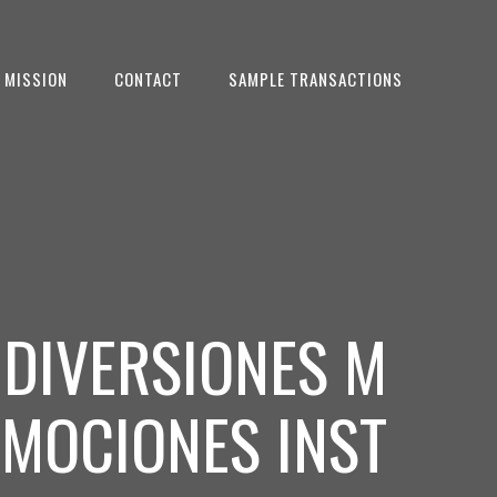
 MISSION
CONTACT
SAMPLE TRANSACTIONS
 DIVERSIONES M
EMOCIONES INST