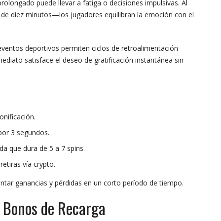
olongado puede llevar a fatiga o decisiones impulsivas. Al
de diez minutos—los jugadores equilibran la emoción con el
ventos deportivos permiten ciclos de retroalimentación
ediato satisface el deseo de gratificación instantánea sin
onificación.
por 3 segundos.
da que dura de 5 a 7 spins.
etiras vía crypto.
ntar ganancias y pérdidas en un corto período de tiempo.
y Bonos de Recarga