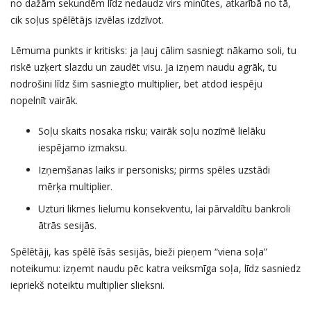
no dažām sekundēm līdz nedaudz virs minūtes, atkarībā no tā,
cik soļus spēlētājs izvēlas izdzīvot.
Lēmuma punkts ir kritisks: ja ļauj cālim sasniegt nākamo soli, tu
riskē uzķert slazdu un zaudēt visu. Ja izņem naudu agrāk, tu
nodrošini līdz šim sasniegto multiplier, bet atdod iespēju
nopelnīt vairāk.
Soļu skaits nosaka risku; vairāk soļu nozīmē lielāku
iespējamo izmaksu.
Izņemšanas laiks ir personisks; pirms spēles uzstādi
mērķa multiplier.
Uzturi likmes lielumu konsekventu, lai pārvaldītu bankroli
ātrās sesijās.
Spēlētāji, kas spēlē īsās sesijās, bieži pieņem “viena soļa”
noteikumu: izņemt naudu pēc katra veiksmīga soļa, līdz sasniedz
iepriekš noteiktu multiplier slieksni.