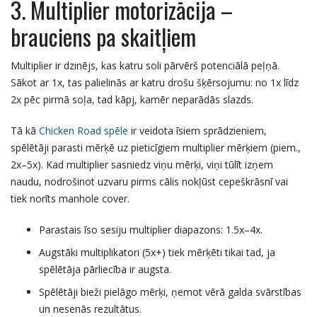
3. Multiplier motorizācija –
brauciens pa skaitļiem
Multiplier ir dzinējs, kas katru soli pārvērš potenciālā peļņā.
Sākot ar 1x, tas palielinās ar katru drošu šķērsojumu: no 1x līdz
2x pēc pirmā soļa, tad kāpj, kamēr neparādās slazds.
Tā kā
Chicken Road spēle
ir veidota īsiem sprādzieniem,
spēlētāji parasti mērķē uz pieticīgiem multiplier mērķiem (piem.,
2x–5x). Kad multiplier sasniedz viņu mērķi, viņi tūlīt izņem
naudu, nodrošinot uzvaru pirms cālis nokļūst cepeškrāsnī vai
tiek norīts manhole cover.
Parastais īso sesiju multiplier diapazons: 1.5x–4x.
Augstāki multiplikatori (5x+) tiek mērķēti tikai tad, ja
spēlētāja pārliecība ir augsta.
Spēlētāji bieži pielāgo mērķi, ņemot vērā galda svārstības
un nesenās rezultātus.