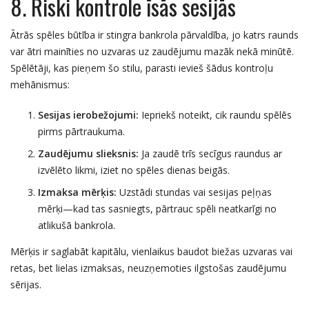
8. Riski kontrole īsās sesijās
Ātrās spēles būtība ir stingra bankrola pārvaldība, jo katrs raunds
var ātri mainīties no uzvaras uz zaudējumu mazāk nekā minūtē.
Spēlētāji, kas pieņem šo stilu, parasti ievieš šādus kontroļu
mehānismus:
Sesijas ierobežojumi:
Iepriekš noteikt, cik raundu spēlēs
pirms pārtraukuma.
Zaudējumu slieksnis:
Ja zaudē trīs secīgus raundus ar
izvēlēto likmi, iziet no spēles dienas beigās.
Izmaksa mērķis:
Uzstādi stundas vai sesijas peļņas
mērķi—kad tas sasniegts, pārtrauc spēli neatkarīgi no
atlikušā bankrola.
Mērķis ir saglabāt kapitālu, vienlaikus baudot biežas uzvaras vai
retas, bet lielas izmaksas, neuzņemoties ilgstošas zaudējumu
sērijas.