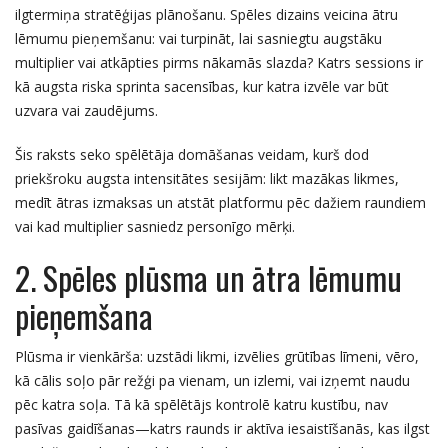
ilgtermiņa stratēģijas plānošanu. Spēles dizains veicina ātru
lēmumu pieņemšanu: vai turpināt, lai sasniegtu augstāku
multiplier vai atkāpties pirms nākamās slazda? Katrs sessions ir
kā augsta riska sprinta sacensības, kur katra izvēle var būt
uzvara vai zaudējums.
Šis raksts seko spēlētāja domāšanas veidam, kurš dod
priekšroku augsta intensitātes sesijām: likt mazākas likmes,
medīt ātras izmaksas un atstāt platformu pēc dažiem raundiem
vai kad multiplier sasniedz personīgo mērķi.
2. Spēles plūsma un ātra lēmumu
pieņemšana
Plūsma ir vienkārša: uzstādi likmi, izvēlies grūtības līmeni, vēro,
kā cālis soļo pār režģi pa vienam, un izlemi, vai izņemt naudu
pēc katra soļa. Tā kā spēlētājs kontrolē katru kustību, nav
pasīvas gaidīšanas—katrs raunds ir aktīva iesaistīšanās, kas ilgst