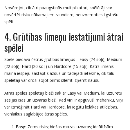
Novērojot, cik ātri paaugstinās multiplikatori, spēlētāji var
novērtēt risku nākamajiem raundiem, neuzņemoties ilgstošu
spēli.
4. Grūtības līmeņu iestatījumi ātrai
spēlei
Spēle piedāvā četrus grūtības līmeņus—Easy (24 soļi), Medium
(22 soļi), Hard (20 soļi) un Hardcore (15 soļi). Katrs līmenis
maina iespēju sastapt slazdus un tādējādi ietekmē, cik tālu
spēlētāji var droši soļot pirms izlemt izņemt naudu.
Ātrās spēles spēlētāji bieži sāk ar Easy vai Medium, lai uzturētu
sesijas īsas un uzvaras bieži. Kad viņi ir apguvuši mehāniku, viņi
var izmēģināt Hard vai Hardcore, lai iegūtu lielākas atlīdzības,
vienlaikus saglabājot ātras spēles.
Easy:
Zems risks; biežas mazas uzvaras; ideāli īsām