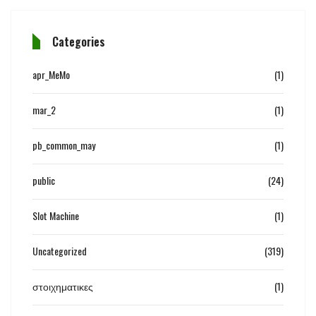
Categories
apr_MeMo
(1)
mar_2
(1)
pb_common_may
(1)
public
(24)
Slot Machine
(1)
Uncategorized
(319)
στοιχηματικες
(1)