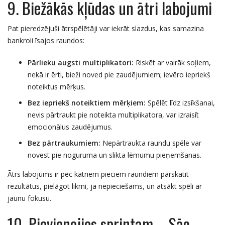
9. Biežākās kļūdas un ātri labojumi
Pat pieredzējuši ātrspēlētāji var iekrāt slazdus, kas samazina
bankroli īsajos raundos:
Pārlieku augsti multiplikatori:
Riskēt ar vairāk soļiem,
nekā ir ērti, bieži noved pie zaudējumiem; ievēro iepriekš
noteiktus mērķus.
Bez iepriekš noteiktiem mērķiem:
Spēlēt līdz izsīkšanai,
nevis pārtraukt pie noteikta multiplikatora, var izraisīt
emocionālus zaudējumus.
Bez pārtraukumiem:
Nepārtraukta raundu spēle var
novest pie noguruma un slikta lēmumu pieņemšanas.
Ātrs labojums ir pēc katriem pieciem raundiem pārskatīt
rezultātus, pielāgot likmi, ja nepieciešams, un atsākt spēli ar
jaunu fokusu.
10. Pievienojies sprintam – Sāc