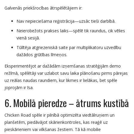
Galvenās priekšrocības ātrspēlētājiem ir:
Nav nepieciešama reģistrācija—uzsāc tieši darbībā.
Neierobežots prakses laiks—spēlē tik raundus, cik vēlies
vienā sesijā.
Tūlītēja atgriezeniskā saite par multiplikatoru uzvedību
dažādos grūtības līmeņos.
Eksperimentējot ar dažādām izņemšanas stratēģijām demo
režīmā, spēlētāji var uzlabot savu laika plānošanu pirms pārejas
uz reālas naudas raundiem, kur likmes ir lielākas, bet spēle
joprojām ir īsa.
6. Mobilā pieredze – ātrums kustībā
Chicken Road spēle ir pilnībā optimizēta viedtālruņiem un
planšetēm, piedāvājot skārienkontroles, kas reaģē uz
pieskārieniem vai vilkšanas žestiem. Tā kā mobilie