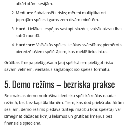
atkārtotām sesijām.
Medium:
Sabalansēts risks; mēreni multiplikatori;
joprojām spēles ilgums zem divām minūtēm.
Hard:
Lielākas iespējas sastapt slazdus; vairāk aizrautības
katrā raundā.
Hardcore:
Visīsākās spēles; lielākas svārstības; piemērots
pieredzējušiem spēlētājiem, kas meklē lielus hitus.
Grūtības līmeņa pielāgošana ļauj spēlētājiem pielāgot risku
savām vēlmēm, vienlaikus saglabājot īso spēles formātu.
5. Demo režīms – bezriska prakse
Bezmaksas demo nodrošina identisku spēli kā reālas naudas
režīmā, bet bez kapitāla likmēm. Tiem, kas dod priekšroku ātrām
sesijām, demo režīms piedāvā tūlītēju mācību līkni: spēlētāji var
izmēģināt dažādas likmju lielumus un grūtības līmeņus bez
finansiāla spiediena.