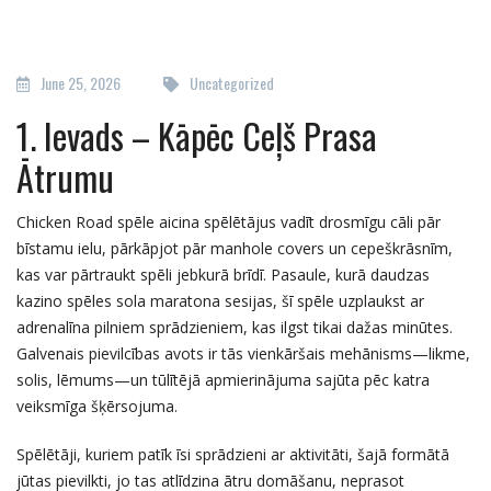
June 25, 2026
Uncategorized
1. Ievads – Kāpēc Ceļš Prasa
Ātrumu
Chicken Road spēle aicina spēlētājus vadīt drosmīgu cāli pār
bīstamu ielu, pārkāpjot pār manhole covers un cepeškrāsnīm,
kas var pārtraukt spēli jebkurā brīdī. Pasaule, kurā daudzas
kazino spēles sola maratona sesijas, šī spēle uzplaukst ar
adrenalīna pilniem sprādzieniem, kas ilgst tikai dažas minūtes.
Galvenais pievilcības avots ir tās vienkāršais mehānisms—likme,
solis, lēmums—un tūlītējā apmierinājuma sajūta pēc katra
veiksmīga šķērsojuma.
Spēlētāji, kuriem patīk īsi sprādzieni ar aktivitāti, šajā formātā
jūtas pievilkti, jo tas atlīdzina ātru domāšanu, neprasot