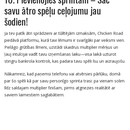
savu ātro spēļu ceļojumu jau
šodien!
Ja tev patīk ātri sprādzieni ar tūlītējām izmaksām, Chicken Road
piedāvā platformu, kurā tavi lēmumi ir svarīgāki par veiksmi vien.
Pielāgo grūtības līmeni, uzstādi skaidrus multiplier mērķus un
ļauj intuīcijai vadīt tavu izņemšanas laiku—visa laikā uzturot
stingru bankrola kontroli, kas padara tavu spēli īsu un aizraujošu.
Nākamreiz, kad paņemsi telefonu vai atvērsies pārlūku, domā
par šo spēli kā par savu personīgo sprinta trasi: pa vienam solim
līdz saldajam multiplier finišam, pirms atgriezies realitātē ar
saviem laimestiem saglabātiem.