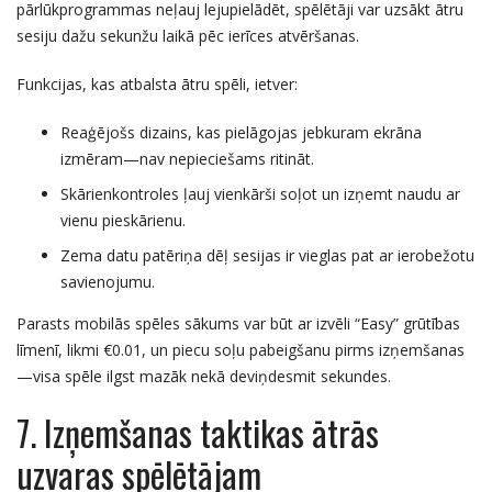
pārlūkprogrammas neļauj lejupielādēt, spēlētāji var uzsākt ātru
sesiju dažu sekunžu laikā pēc ierīces atvēršanas.
Funkcijas, kas atbalsta ātru spēli, ietver:
Reaģējošs dizains, kas pielāgojas jebkuram ekrāna
izmēram—nav nepieciešams ritināt.
Skārienkontroles ļauj vienkārši soļot un izņemt naudu ar
vienu pieskārienu.
Zema datu patēriņa dēļ sesijas ir vieglas pat ar ierobežotu
savienojumu.
Parasts mobilās spēles sākums var būt ar izvēli “Easy” grūtības
līmenī, likmi €0.01, un piecu soļu pabeigšanu pirms izņemšanas
—visa spēle ilgst mazāk nekā deviņdesmit sekundes.
7. Izņemšanas taktikas ātrās
uzvaras spēlētājam