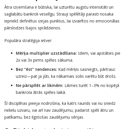
Ātra izņemšana ir būtiska, lai uzturētu augstu intensitāti un
saglabātu bankroli veselīgu. Strauji spēlētāji parasti nosaka
iepriekš definētus izejas punktus, lai izvairītos no emocionālas
pārslodzes īsajos sprādzienos.
Populāra stratēģija ietver:
Mērķa multiplier uzstādīšana:
Izlem, vai apstāties pie
2x vai 3x pirms spēles sākuma.
Bez “ēst” tendences:
Kad mērķis sasniegts, pārtrauc
uzreiz—pat ja jūti, ka nākamais solis varētu būt drošs.
Ne pārspīlēt ar likmēm:
Likmes turēt 1–3% no kopējā
bankrola ātrās spēles laikā.
Šī disciplīnas pieeja nodrošina, ka katrs raunds vai nu sniedz
nelielu uzvaru, vai arī nav zaudējumu, padarot spēli ātru un
patīkamu, bez ilgstošas zaudējumu sērijas.