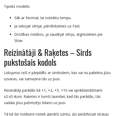
Tipisks modelis:
Sāk ar Normal, lai noteiktu tempu.
Ja sekojat sērijai, pārslēdzieties uz Fast.
Drošības nolūkos, ja zaudējat sēriju, atgriezieties pie
Slow.
Reizinātāji & Raķetes – Sirds
pukstošais kodols
Lidojuma ceļš ir pārpildīts ar simboliem, kas vai nu palielina jūsu
uzvaras, vai samazina tās uz pusi.
Reizinātāji parādās kā +1, +2, +5, +10 vai sprādzienbīstami
x2‑x5 ikoni. Raķetes ir tumši ļaundari; kad tās parādās, tās
sadala jūsu pašreizējo bilanci uz pusi.
Tā kā šie notikumi notiek gandrīz uzreiz, jūs piedzīvojat strauju