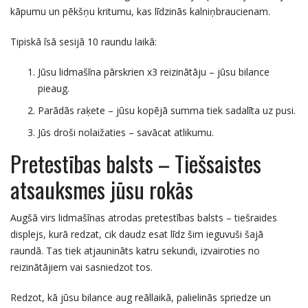
kāpumu un pēkšņu kritumu, kas līdzinās kalniņbraucienam.
Tipiskā īsā sesijā 10 raundu laikā:
Jūsu lidmašīna pārskrien x3 reizinātāju – jūsu bilance
pieaug.
Parādās raķete – jūsu kopējā summa tiek sadalīta uz pusi.
Jūs droši nolaižaties – savācat atlikumu.
Pretestības balsts – Tiešsaistes
atsauksmes jūsu rokās
Augšā virs lidmašīnas atrodas pretestības balsts – tiešraides
displejs, kurā redzat, cik daudz esat līdz šim ieguvuši šajā
raundā. Tas tiek atjaunināts katru sekundi, izvairoties no
reizinātājiem vai sasniedzot tos.
Redzot, kā jūsu bilance aug reāllaikā, palielinās spriedze un