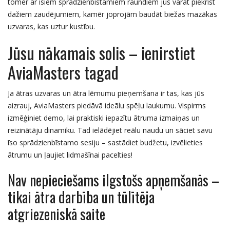
tomēr ar īsiem sprādzienbīstamiem raundiem jūs varat piekrist
dažiem zaudējumiem, kamēr joprojām baudāt biežas mazākas
uzvaras, kas uztur kustību.
Jūsu nākamais solis – ienirstiet
AviaMasters tagad
Ja ātras uzvaras un ātra lēmumu pieņemšana ir tas, kas jūs
aizrauj, AviaMasters piedāvā ideālu spēļu laukumu. Vispirms
izmēģiniet demo, lai praktiski iepazītu ātruma izmaiņas un
reizinātāju dinamiku. Tad ielādējiet reālu naudu un sāciet savu
īso sprādzienbīstamo sesiju – sastādiet budžetu, izvēlieties
ātrumu un ļaujiet lidmašīnai pacelties!
Nav nepieciešams ilgstošs apņemšanās –
tikai ātra darbība un tūlītēja
atgriezeniskā saite