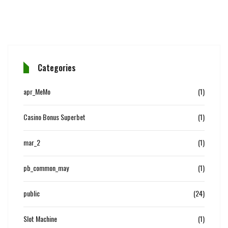
Categories
apr_MeMo
(1)
Casino Bonus Superbet
(1)
mar_2
(1)
pb_common_may
(1)
public
(24)
Slot Machine
(1)