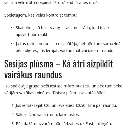
veicina vēlmi ātri nospiest “Stop,” kad jūtaties droši.
Spēlētājiem, kas vēlas kontrolēt tempu:
Skatieties, kā balsts aug – tas jums rāda, kad ir laiks
apsvērt pārtraukt.
Ja tas uzliesmo ar lielu reizinātāju, bet pēc tam samazinās
pēc raķetes, jūs lemjat, vai turpināt vai izņemt naudu.
Sesijas plūsma – Kā ātri aizpildīt
vairākus raundus
Īsu spēlētāju grupa bieži iestata mikro-budžetu un pēc tam seko
sērijām vairākas minūtes. Tipiska plūsma izskatās šādi:
Jūs iemaksājat €20 un izvēlaties €0.50 likmi par raundu.
Sāk ar Normal ātrumu, lai iejustos.
Pēc dažām uzvarām pārslēdzaties uz Fast, lai iegūtu