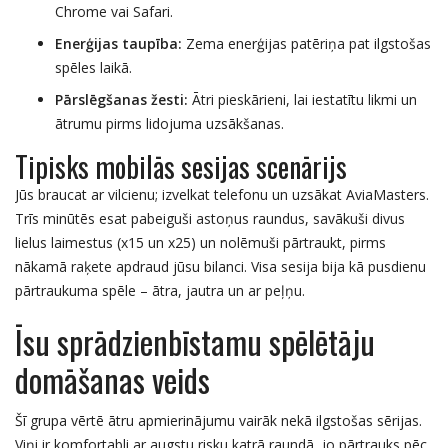
Chrome vai Safari.
Enerģijas taupība:
Zema enerģijas patēriņa pat ilgstošas
spēles laikā.
Pārslēgšanas žesti:
Ātri pieskārieni, lai iestatītu likmi un
ātrumu pirms lidojuma uzsākšanas.
Tipisks mobilās sesijas scenārijs
Jūs braucat ar vilcienu; izvelkat telefonu un uzsākat AviaMasters.
Trīs minūtēs esat pabeiguši astoņus raundus, savākuši divus
lielus laimestus (x15 un x25) un nolēmuši pārtraukt, pirms
nākamā raķete apdraud jūsu bilanci. Visa sesija bija kā pusdienu
pārtraukuma spēle – ātra, jautra un ar peļņu.
Īsu sprādzienbīstamu spēlētāju
domāšanas veids
Šī grupa vērtē ātru apmierinājumu vairāk nekā ilgstošas sērijas.
Viņi ir komfortabli ar augstu risku katrā raundā, jo pārtrauks pēc