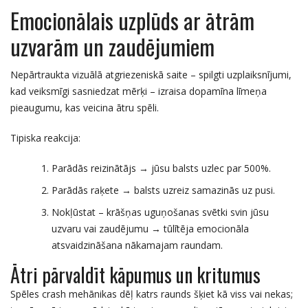
Emocionālais uzplūds ar ātrām
uzvarām un zaudējumiem
Nepārtraukta vizuālā atgriezeniskā saite – spilgti uzplaiksnījumi,
kad veiksmīgi sasniedzat mērķi – izraisa dopamīna līmeņa
pieaugumu, kas veicina ātru spēli.
Tipiska reakcija:
Parādās reizinātājs → jūsu balsts uzlec par 500%.
Parādās raķete → balsts uzreiz samazinās uz pusi.
Nokļūstat – krāšņas uguņošanas svētki svin jūsu
uzvaru vai zaudējumu → tūlītēja emocionāla
atsvaidzināšana nākamajam raundam.
Ātri pārvaldīt kāpumus un kritumus
Spēles crash mehānikas dēļ katrs raunds šķiet kā viss vai nekas;