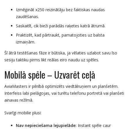
Izmēģināt x250 reizinātāju bez faktiskas naudas
zaudēšanas.
Saskaitīt, cik bieži parādās raķetes katrā ātrumā.
Praktizēt, kad pārtraukt, pamatojoties uz balsta
izmaiņām.
Šī ātrā testēšanas fāze ir būtiska, ja vēlaties uzlabot savu īso
sesiju taktiku pirms likt reālas eiro naudu uz spēles.
Mobilā spēle – Uzvarēt ceļā
AviaMasters ir pilnībā optimizēts viedtālruņiem un planšetēm.
Interfeiss labi pielāgojas, vai turētu telefonu portretā vai planšeti
ainavas režīmā.
Svarīgi mobilie plusi:
Nav nepieciešama lejupielāde:
Instant spēle caur