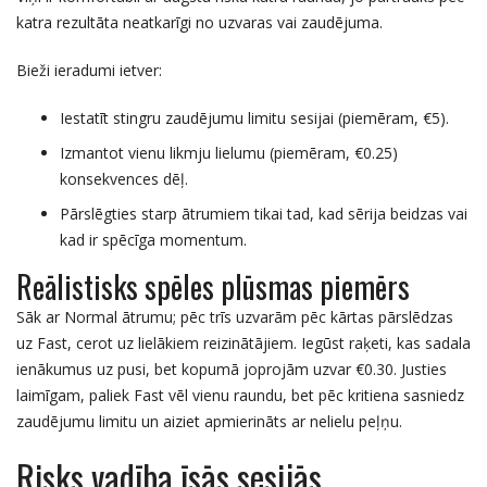
katra rezultāta neatkarīgi no uzvaras vai zaudējuma.
Bieži ieradumi ietver:
Iestatīt stingru zaudējumu limitu sesijai (piemēram, €5).
Izmantot vienu likmju lielumu (piemēram, €0.25)
konsekvences dēļ.
Pārslēgties starp ātrumiem tikai tad, kad sērija beidzas vai
kad ir spēcīga momentum.
Reālistisks spēles plūsmas piemērs
Sāk ar Normal ātrumu; pēc trīs uzvarām pēc kārtas pārslēdzas
uz Fast, cerot uz lielākiem reizinātājiem. Iegūst raķeti, kas sadala
ienākumus uz pusi, bet kopumā joprojām uzvar €0.30. Justies
laimīgam, paliek Fast vēl vienu raundu, bet pēc kritiena sasniedz
zaudējumu limitu un aiziet apmierināts ar nelielu peļņu.
Risks vadība īsās sesijās