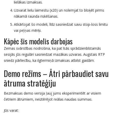
lielākas izmaksas.
Uzvarat lielu laimestu (x20) un nolemjat to bloķēt pirms
nākamā raunda riskēšanas.
Atkārtojat šo modeli, līdz sasniedzat savu stop‑loss limitu
vai peļņas mērķi.
Kāpēc šis modelis darbojas
Zemas svārstības nodrošina, ka pat īsās sprādzienbīstamās
sesijās jūs regulāri sasniedzat mazākas uzvaras. Augstais RTP
sniedz pārliecību, ka ilgtermiņā izmaksas atbilst gaidām.
Demo režīms – Ātri pārbaudiet savu
ātruma stratēģiju
Bezmaksas demo versija ļauj jums eksperimentēt ar visiem
četriem ātrumiem, neiztērējot reālas naudas summas.
Jūs varat: