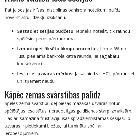
Pat ja sesijas ir īsas, disciplīnas bankroļa noteikumi palīdz
novērst ātru līdzekļu izsīkšanu.
Sastādiet sesijas budžetu:
Iepriekš noteikt, cik raundu
spēlēsiet pirms pārtraukuma.
Izmantojiet fiksētu likmju procentus:
Likme 5% no
jūsu pieejamā bankrola katrā raundā, lai saglabātu
konsekvenci.
Iestatiet uzvaras mērķus:
Ja sasniedzat +€1, pārtrauciet
un izņemiet naudu.
Kāpēc zemas svārstības palīdz
Spēles zema svārstību dēļ biežas mazākas uzvaras notur
spēlētājus iesaistītus, neradot ilgas gaidīšanas starp izmaksām.
Tas arī samazina frustrāciju īsās sprādzienbīstamās sesijās, jo
uzvaras ir pietiekami biežas, lai turpinātu spēli ar
ierobežojumiem.