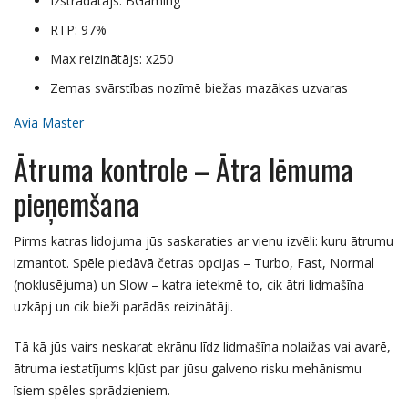
Izstrādātājs: BGaming
RTP: 97%
Max reizinātājs: x250
Zemas svārstības nozīmē biežas mazākas uzvaras
Avia Master
Ātruma kontrole – Ātra lēmuma
pieņemšana
Pirms katras lidojuma jūs saskaraties ar vienu izvēli: kuru ātrumu
izmantot. Spēle piedāvā četras opcijas – Turbo, Fast, Normal
(noklusējuma) un Slow – katra ietekmē to, cik ātri lidmašīna
uzkāpj un cik bieži parādās reizinātāji.
Tā kā jūs vairs neskarat ekrānu līdz lidmašīna nolaižas vai avarē,
ātruma iestatījums kļūst par jūsu galveno risku mehānismu
īsiem spēles sprādzieniem.