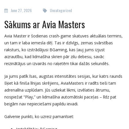
June 27, 2026
Uncategorized
Sākums ar Avia Masters
Avia Master ir šodienas crash‑game skatuves aktuālais termins,
un tam ir laba iemesla dēļ. Tas ir dzīvīgs, zemas svārstības
raksturs, ko izstrādājusi BGaming, kas ļauj jums izjust
aizrautību, kad lidmašīna skrien pār zilu debesu, savāc
reizinātājus un izvairās no raķetēm tikai dažās sekundēs.
Ja jums patīk īsas, augstas intensitātes sesijas, kur katrs raunds
šķiet kā finiša līnijas skrējiens, AviaMasters ir radīts tieši tam
adrenalīna uzplūdam. Jūs uzliekat likmi, izvēlaties ātrumu,
nospiežat “Play,” un lidmašīna automātiski paceļas – līdz pat
beigām nav nepieciešami papildu ievadi.
Galvenie punkti, ko uzreiz pamanīsiet: