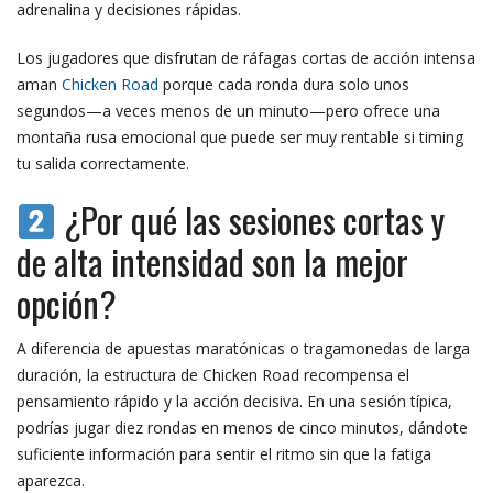
adrenalina y decisiones rápidas.
Los jugadores que disfrutan de ráfagas cortas de acción intensa
aman
Chicken Road
porque cada ronda dura solo unos
segundos—a veces menos de un minuto—pero ofrece una
montaña rusa emocional que puede ser muy rentable si timing
tu salida correctamente.
¿Por qué las sesiones cortas y
de alta intensidad son la mejor
opción?
A diferencia de apuestas maratónicas o tragamonedas de larga
duración, la estructura de Chicken Road recompensa el
pensamiento rápido y la acción decisiva. En una sesión típica,
podrías jugar diez rondas en menos de cinco minutos, dándote
suficiente información para sentir el ritmo sin que la fatiga
aparezca.