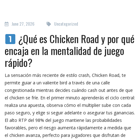
June 27, 2026
Uncategorized
¿Qué es Chicken Road y por qué
encaja en la mentalidad de juego
rápido?
La sensación más reciente de estilo crash, Chicken Road, te
permite guiar a un valiente bird a través de una calle
congestionada mientras decides cuándo cash out antes de que
el chicken se fríe. En el primer minuto aprenderás el ciclo central:
realiza una apuesta, observa cómo el multiplier sube con cada
paso seguro, y elige si seguir adelante o asegurar tus ganancias.
El alto RTP del 98% del juego mantiene las probabilidades
favorables, pero el riesgo aumenta rápidamente a medida que
el chicken avanza, perfecto para jugadores que disfrutan de