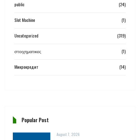
public
(24)
Slot Machine
(1)
Uncategorized
(319)
στοιχηματικες
(1)
Микрокредит
(14)
Popular Post
August 7, 2026