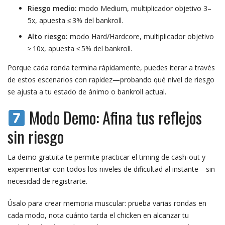
Riesgo medio:
modo Medium, multiplicador objetivo 3–
5x, apuesta ≤ 3% del bankroll.
Alto riesgo:
modo Hard/Hardcore, multiplicador objetivo
≥ 10x, apuesta ≤ 5% del bankroll.
Porque cada ronda termina rápidamente, puedes iterar a través
de estos escenarios con rapidez—probando qué nivel de riesgo
se ajusta a tu estado de ánimo o bankroll actual.
Modo Demo: Afina tus reflejos
sin riesgo
La demo gratuita te permite practicar el timing de cash‑out y
experimentar con todos los niveles de dificultad al instante—sin
necesidad de registrarte.
Úsalo para crear memoria muscular: prueba varias rondas en
cada modo, nota cuánto tarda el chicken en alcanzar tu