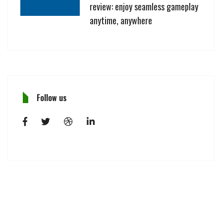
review: enjoy seamless gameplay
anytime, anywhere
Follow us