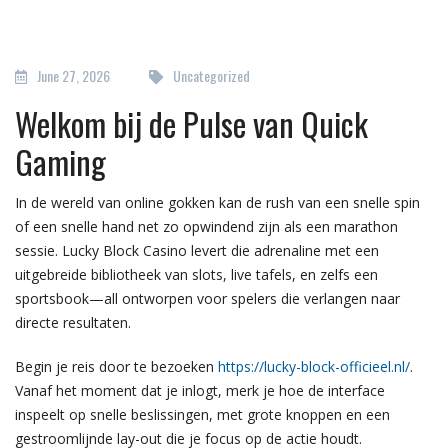
June 27, 2026
Uncategorized
Welkom bij de Pulse van Quick
Gaming
In de wereld van online gokken kan de rush van een snelle spin
of een snelle hand net zo opwindend zijn als een marathon
sessie. Lucky Block Casino levert die adrenaline met een
uitgebreide bibliotheek van slots, live tafels, en zelfs een
sportsbook—all ontworpen voor spelers die verlangen naar
directe resultaten.
Begin je reis door te bezoeken
https://lucky-block-officieel.nl/
.
Vanaf het moment dat je inlogt, merk je hoe de interface
inspeelt op snelle beslissingen, met grote knoppen en een
gestroomlijnde lay-out die je focus op de actie houdt.