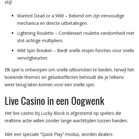
stijl:
Wanted Dead or a Wild – Bekend om zijn eenvoudige
mechanica en directe uitbetalingen.
Lightning Roulette – Combineert roulette-randomheid met
slot-achtige multipliers.
Wild Spin Breaker – Biedt snelle respin-functies voor snelle
vervolgbeurten.
Elk spel is ontworpen om snelle uitkomsten te bieden, terwijl het
boeiende thema’s en geluidseffecten behoudt die je telkens
weer terug laten komen voor een snelle spin.
Live Casino in een Oogwenk
Het live casino bij Lucky Block is afgestemd op spelers die
realtime actie willen zonder lange wachttijden tussen handen.
Met een speciale “Quick Play” modus, worden dealers