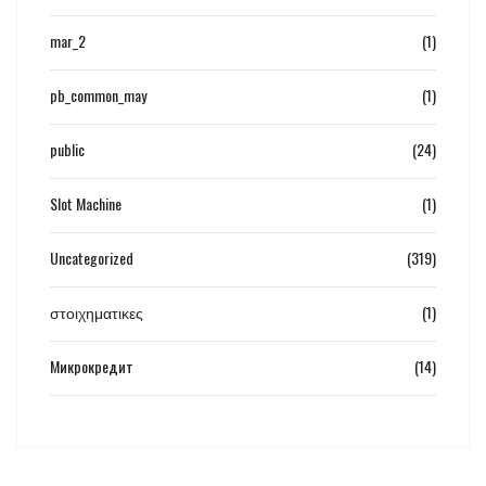
mar_2
(1)
pb_common_may
(1)
public
(24)
Slot Machine
(1)
Uncategorized
(319)
στοιχηματικες
(1)
Микрокредит
(14)