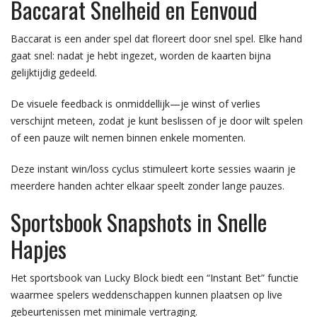
Baccarat Snelheid en Eenvoud
Baccarat is een ander spel dat floreert door snel spel. Elke hand
gaat snel: nadat je hebt ingezet, worden de kaarten bijna
gelijktijdig gedeeld.
De visuele feedback is onmiddellijk—je winst of verlies
verschijnt meteen, zodat je kunt beslissen of je door wilt spelen
of een pauze wilt nemen binnen enkele momenten.
Deze instant win/loss cyclus stimuleert korte sessies waarin je
meerdere handen achter elkaar speelt zonder lange pauzes.
Sportsbook Snapshots in Snelle
Hapjes
Het sportsbook van Lucky Block biedt een “Instant Bet” functie
waarmee spelers weddenschappen kunnen plaatsen op live
gebeurtenissen met minimale vertraging.