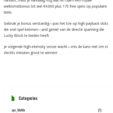
handen, meld je vandaag nog aan en claim een royale
welkomstbonus tot wel €4.000 plus 175 free spins op populaire
titels.
Gebruik je bonus verstandig—pas het toe op high‑payback slots
die snel spel belonen—and geniet van de directe spanning die
Lucky Block te bieden heeft.
Je volgende high‑intensity sessie wacht—mis de kans niet om in
slechts minuten groot te winnen!
Categories
apr_MeMo
(1)