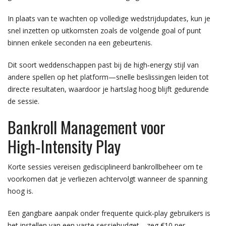
In plaats van te wachten op volledige wedstrijdupdates, kun je
snel inzetten op uitkomsten zoals de volgende goal of punt
binnen enkele seconden na een gebeurtenis.
Dit soort weddenschappen past bij de high‑energy stijl van
andere spellen op het platform—snelle beslissingen leiden tot
directe resultaten, waardoor je hartslag hoog blijft gedurende
de sessie.
Bankroll Management voor
High‑Intensity Play
Korte sessies vereisen gedisciplineerd bankrollbeheer om te
voorkomen dat je verliezen achtervolgt wanneer de spanning
hoog is.
Een gangbare aanpak onder frequente quick‑play gebruikers is
het instellen van een vaste sessiebudget—zeg €10 per