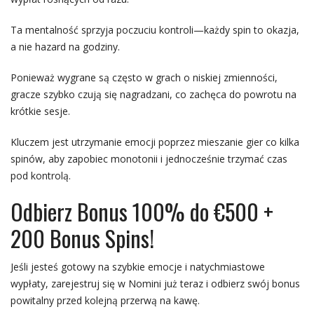
Ta mentalność sprzyja poczuciu kontroli—każdy spin to okazja,
a nie hazard na godziny.
Ponieważ wygrane są często w grach o niskiej zmienności,
gracze szybko czują się nagradzani, co zachęca do powrotu na
krótkie sesje.
Kluczem jest utrzymanie emocji poprzez mieszanie gier co kilka
spinów, aby zapobiec monotonii i jednocześnie trzymać czas
pod kontrolą.
Odbierz Bonus 100% do €500 +
200 Bonus Spins!
Jeśli jesteś gotowy na szybkie emocje i natychmiastowe
wypłaty, zarejestruj się w Nomini już teraz i odbierz swój bonus
powitalny przed kolejną przerwą na kawę.