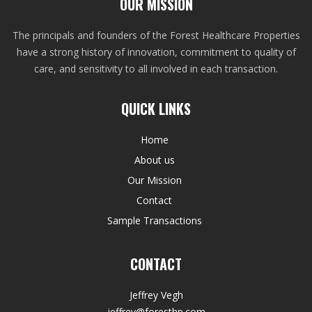
OUR MISSION
The principals and founders of the Forest Healthcare Properties
have a strong history of innovation, commitment to quality of
care, and sensitivity to all involved in each transaction.
QUICK LINKS
Home
About us
Our Mission
Contact
Sample Transactions
CONTACT
Jeffrey Vegh
jeffrey@foresthp.com