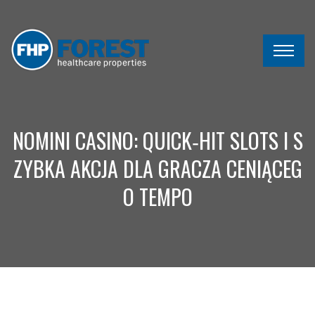
NOMINI CASINO: QUICK‑HIT SLOTS I S
ZYBKA AKCJA DLA GRACZA CENIĄCEG
O TEMPO