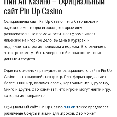
Пин Ап Казино – Официальный
сайт Pin Up Casino
Официальный сайт Pin Up Casino – это безопасное и
надежное место для игроков, которые ищут
развлекательные возможности. Платформа имеет
лицензию на игорное дело, выдана в Куртрах, и
подчиняется строгим правилам и нормам. Это означает,
что игроки могут быть уверены в безопасности своих
данных и средств.
Один из основных преимуществ официального сайта Pin Up
Casino – это широкий спектр игр. Платформа предлагает
более 3 000 игр, включая слоты, карточные игры, рулетку,
бинго и другие. Это означает, что игроки могут найти игру,
которая им понравится.
Официальный сайт Pin Up Casino
пин ап
также предлагает
различные бонусы и акции для игроков. Это может