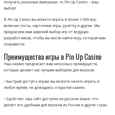
получать реальные выигрыши, то Pin Up Casino – ваш
выбор!
В Pin Up Casino вы можете играть в более 3 000 игр,
включая слоты, карточные игры, рулетку и другие. Мы
предлагаем вам широкий выбор игр от ведущих
разработчиков, чтобы вы могли найти игру, которая вам
понравится.
Преимущества игры в Pin Up Casino
Наш казино предлагает вам несколько преимуществ,
которые делают нас лучшим выбором для игроков:
• Быстрый доступ к играм: вы можете начать играть в
любое время, не дожидаясь открытия казино.
• Удобство: наш сайт доступен на русском языке, что
делает его удобным для игроков из России и других стран.