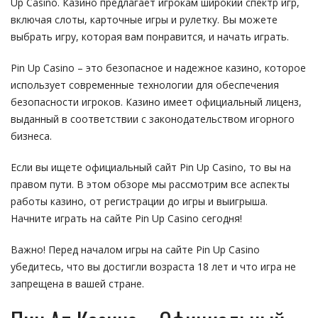
Up Casino. Казино предлагает игрокам широкий спектр игр,
включая слоты, карточные игры и рулетку. Вы можете
выбрать игру, которая вам понравится, и начать играть.
Pin Up Casino – это безопасное и надежное казино, которое
использует современные технологии для обеспечения
безопасности игроков. Казино имеет официальный лиценз,
выданный в соответствии с законодательством игорного
бизнеса.
Если вы ищете официальный сайт Pin Up Casino, то вы на
правом пути. В этом обзоре мы рассмотрим все аспекты
работы казино, от регистрации до игры и выигрыша.
Начните играть на сайте Pin Up Casino сегодня!
Важно! Перед началом игры на сайте Pin Up Casino
убедитесь, что вы достигли возраста 18 лет и что игра не
запрещена в вашей стране.