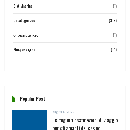
Slot Machine
(1)
Uncategorized
(319)
στοιχηματικες
(1)
Микрокредит
(14)
Popular Post
August 4, 2026
Le migliori destinazioni di viaggio
per gli amanti del casinò